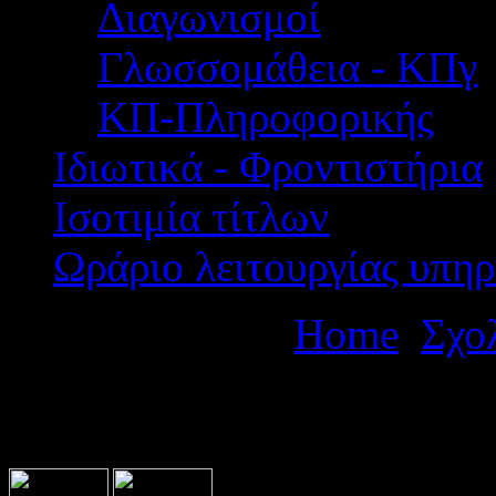
Διαγωνισμοί
Γλωσσομάθεια - ΚΠγ
ΚΠ-Πληροφορικής
Ιδιωτικά - Φροντιστήρια
Ισοτιμία τίτλων
Ωράριο λειτουργίας υπηρ
Βρίσκεστε εδώ:
Home
Σχο
διήμερης εκπαιδευτικής επ