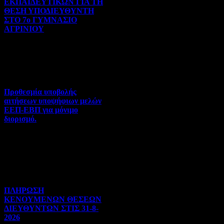
ΕΚΠΑΙΔΕΥΤΙΚΩΝ ΓΙΑ ΤΗ
ΘΕΣΗ ΥΠΟΔΙΕΥΘΥΝΤΗ
ΣΤΟ 7ο ΓΥΜΝΑΣΙΟ
ΑΓΡΙΝΙΟΥ
Γενικού ενδιαφέροντος | 07-
08-2026 | Hits:27
Προθεσμία υποβολής
αιτήσεων υποψήφιων μελών
ΕΕΠ-ΕΒΠ για μόνιμο
διορισμό.
Διορισμοί-Μεταθέσεις-
Μετατάξεις | 05-08-2026 |
Hits:43
ΠΛΗΡΩΣΗ
ΚΕΝΟΥΜΕΝΩΝ ΘΕΣΕΩΝ
ΔΙΕΥΘΥΝΤΩΝ ΣΤΙΣ 31-8-
2026