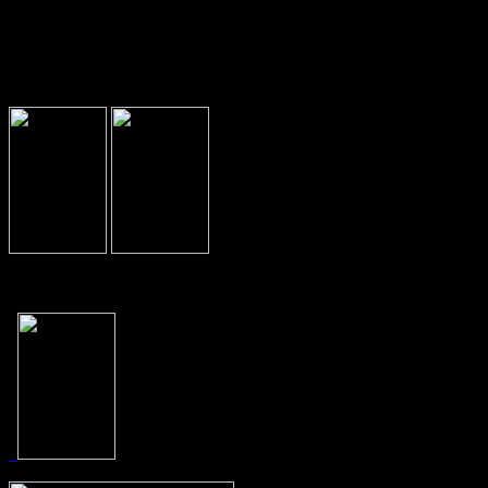
στα Μαθηματικά «Ο ΘΑΛΗΣ»: α)Υποβολ
μαθητών μέχρι και 01/11/2019 β) Γραπτή 
9/11/2019