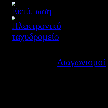
Λεπτομέρειες
Κατηγορία:
Διαγωνισμοί
Δημοσιεύτηκε στις Δευτέ
Ο Διευθυντής και ο Σύλλογος Δ
τη μαθήτρια του λυκείου μας, 
Λυκείoυ στη β’ φάση του Πανε