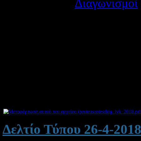
Κατηγορία:
Διαγωνισμοί
Δημοσιεύτηκε στις Τρίτη
Άλλη μια σημαντική διάκριση γι
οποίος κατέκτησε τη
πρώτ
«Αριστοτέλης» 2018 που διοργά
εξαιρετική του επίδοση αναδείχθ
Α΄Λυκείου πανελλαδικώς. Τον συ
επιτυχίες! Δείτε τα αποτελέσματ
Συνημμένα:
Δελτίο Τύπου 26-4-201