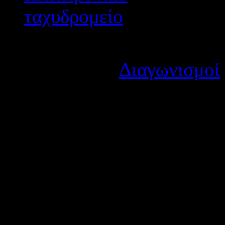
Λεπτομέρειες
Κατηγορία:
Διαγωνισμοί
Δημοσιεύτηκε στις Δευτέ
Η Διεύθυνση Δευτεροβάθμιας Εκπ
Πανελλήνιο διαγωνισμό: “filmma
Πρόκειται ουσιαστικά για διαγ
ντοκιμαντέρ και ελεύθερης καλλι
εκπαιδευτικούς των σχολείων της