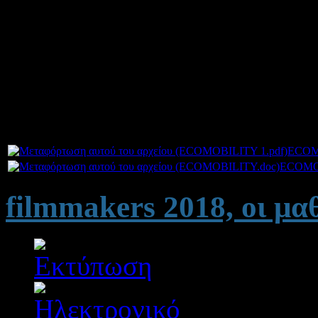
csrnews.gr, ecozen,gr και η 
Την εκστρατεία υποστήριξαν ο
Δικύκλων (ΣΕAΑ), οι εταιρ
RESORT, XENIA VOLOS CITY 
Συνημμένα:
ECOM
ECOMO
filmmakers 2018, οι μ