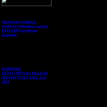
Prev
Next
Προθεσμία υποβολής
αιτήσεων υποψήφιων μελών
ΕΕΠ-ΕΒΠ για μόνιμο
διορισμό.
Διορισμοί-Μεταθέσεις-
Μετατάξεις | 05-08-2026 |
Hits:34
ΠΛΗΡΩΣΗ
ΚΕΝΟΥΜΕΝΩΝ ΘΕΣΕΩΝ
ΔΙΕΥΘΥΝΤΩΝ ΣΤΙΣ 31-8-
2026
Γενικού ενδιαφέροντος | 04-
08-2026 | Hits:125