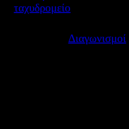
Λεπτομέρειες
Κατηγορία:
Διαγωνισμοί
Δημοσιεύτηκε στις Παρα
Τη 19η Ιανουαρίου 2019 ημέρ
Εξεταστικά Κέντρα, ως εξής:
1ο ΕΞΕΤΑΣΤΙΚΟ ΚΕΝΤΡΟ 3ο 
2ο ΕΞΕΤΑΣΤΙΚΟ ΚΕΝΤΡΟ 
3ο ΕΞΕΤΑΣΤΙΚΟ ΚΕΝΤΡΟ 1