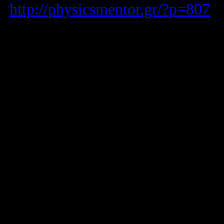
(
http://physicsmentor.gr/?p=807
)
Ομάδα η οποία έχει προσκληθεί 
από 21 έως 29 Ιουλίου 2018, στη
Εκ μέρους του συλλόγου διδασκό
Ο Διευθυντής
Μπαρμπόπουλος Γεώργιος