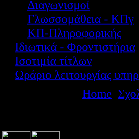
Διαγωνισμοί
Γλωσσομάθεια - ΚΠγ
ΚΠ-Πληροφορικής
Ιδιωτικά - Φροντιστήρια
Ισοτιμία τίτλων
Ωράριο λειτουργίας υπηρ
Βρίσκεστε εδώ:
Home
Σχο
πολυήμερης εκδρομής του 