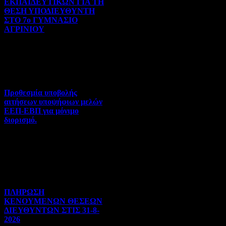
ΕΚΠΑΙΔΕΥΤΙΚΩΝ ΓΙΑ ΤΗ
ΘΕΣΗ ΥΠΟΔΙΕΥΘΥΝΤΗ
ΣΤΟ 7ο ΓΥΜΝΑΣΙΟ
ΑΓΡΙΝΙΟΥ
Γενικού ενδιαφέροντος | 07-
08-2026 | Hits:58
Προθεσμία υποβολής
αιτήσεων υποψήφιων μελών
ΕΕΠ-ΕΒΠ για μόνιμο
διορισμό.
Διορισμοί-Μεταθέσεις-
Μετατάξεις | 05-08-2026 |
Hits:49
ΠΛΗΡΩΣΗ
ΚΕΝΟΥΜΕΝΩΝ ΘΕΣΕΩΝ
ΔΙΕΥΘΥΝΤΩΝ ΣΤΙΣ 31-8-
2026