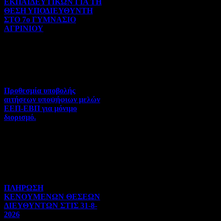
ΕΚΠΑΙΔΕΥΤΙΚΩΝ ΓΙΑ ΤΗ
ΘΕΣΗ ΥΠΟΔΙΕΥΘΥΝΤΗ
ΣΤΟ 7ο ΓΥΜΝΑΣΙΟ
ΑΓΡΙΝΙΟΥ
Γενικού ενδιαφέροντος | 07-
08-2026 | Hits:59
Προθεσμία υποβολής
αιτήσεων υποψήφιων μελών
ΕΕΠ-ΕΒΠ για μόνιμο
διορισμό.
Διορισμοί-Μεταθέσεις-
Μετατάξεις | 05-08-2026 |
Hits:49
ΠΛΗΡΩΣΗ
ΚΕΝΟΥΜΕΝΩΝ ΘΕΣΕΩΝ
ΔΙΕΥΘΥΝΤΩΝ ΣΤΙΣ 31-8-
2026