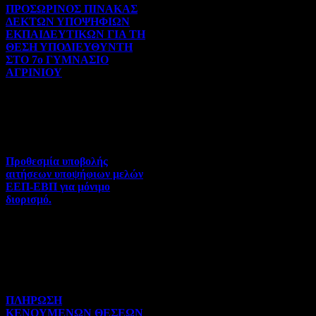
ΠΡΟΣΩΡΙΝΟΣ ΠΙΝΑΚΑΣ
ΔΕΚΤΩΝ ΥΠΟΨΗΦΙΩΝ
ΕΚΠΑΙΔΕΥΤΙΚΩΝ ΓΙΑ ΤΗ
ΘΕΣΗ ΥΠΟΔΙΕΥΘΥΝΤΗ
ΣΤΟ 7ο ΓΥΜΝΑΣΙΟ
ΑΓΡΙΝΙΟΥ
Γενικού ενδιαφέροντος | 07-
08-2026 | Hits:78
Προθεσμία υποβολής
αιτήσεων υποψήφιων μελών
ΕΕΠ-ΕΒΠ για μόνιμο
διορισμό.
Διορισμοί-Μεταθέσεις-
Μετατάξεις | 05-08-2026 |
Hits:55
ΠΛΗΡΩΣΗ
ΚΕΝΟΥΜΕΝΩΝ ΘΕΣΕΩΝ