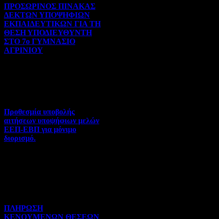
ΠΡΟΣΩΡΙΝΟΣ ΠΙΝΑΚΑΣ
ΔΕΚΤΩΝ ΥΠΟΨΗΦΙΩΝ
ΕΚΠΑΙΔΕΥΤΙΚΩΝ ΓΙΑ ΤΗ
ΘΕΣΗ ΥΠΟΔΙΕΥΘΥΝΤΗ
ΣΤΟ 7ο ΓΥΜΝΑΣΙΟ
ΑΓΡΙΝΙΟΥ
Γενικού ενδιαφέροντος | 07-
08-2026 | Hits:70
Προθεσμία υποβολής
αιτήσεων υποψήφιων μελών
ΕΕΠ-ΕΒΠ για μόνιμο
διορισμό.
Διορισμοί-Μεταθέσεις-
Μετατάξεις | 05-08-2026 |
Hits:50
ΠΛΗΡΩΣΗ
ΚΕΝΟΥΜΕΝΩΝ ΘΕΣΕΩΝ