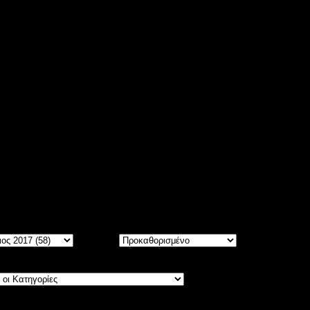
ίτε
5534
άρθρα, ταξινομημένα σε Μήνες και Χρόνια.
Σειρά: