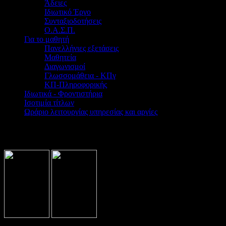
Άδειες
Ιδιωτικό Έργο
Συνταξιοδοτήσεις
Ο.Α.Σ.Π.
Για το μαθητή
Πανελλήνιες εξετάσεις
Μαθητεία
Διαγωνισμοί
Γλωσσομάθεια - ΚΠγ
ΚΠ-Πληροφορικής
Ιδιωτικά - Φροντιστήρια
Ισοτιμία τίτλων
Ωράριο λειτουργίας υπηρεσίας και αργίες
Βρίσκεστε εδώ:
Home