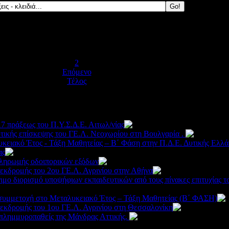
Έναρξη
Προηγούμενο
1
2
Επόμενο
Τέλος
17 πράξεως του Π.Υ.Σ.Δ.Ε. Αιτωλ/νίας
3199
ικής επίσκεψης του ΓΕ.Λ. Νεοχωρίου στη Βουλγαρία .
ειακό Έτος - Τάξη Μαθητείας – Β΄ Φάση στην Π.Δ.Ε. Δυτικής Ελλά
ας
2363
πληρωμής οδοιπορικών εξόδων
2135
εκδρομής του 2ου ΓΕ.Λ. Αγρινίου στην Αθήνα
2453
μο διορισμό υποψήφιων εκπαιδευτικών από τους πίνακες επιτυχίας 
συμμετοχή στο Μεταλυκειακό Έτος – Τάξη Μαθητείας (Β΄ ΦΑΣΗ)
εκδρομής του 1ου ΓΕ.Λ. Αγρινίου στη Θεσσαλονίκη
249
πλημμυροπαθείς της Μάνδρας Αττικής.
3053
259