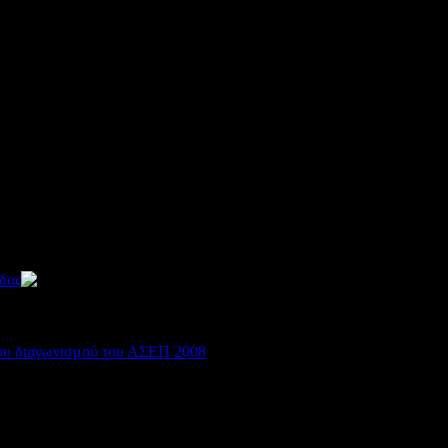
2397
δας
2369
του διαγωνισμού του ΑΣΕΠ 2008
3710
4