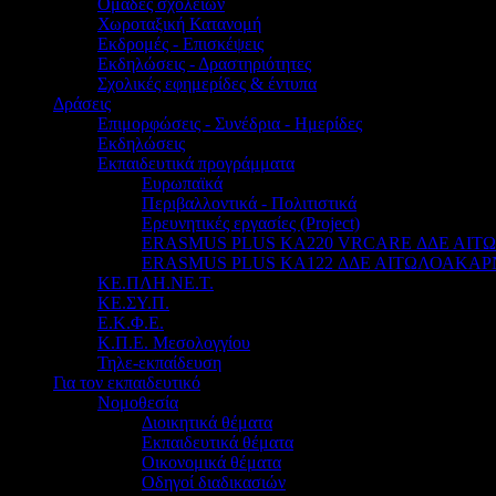
Ομάδες σχολείων
Χωροταξική Κατανομή
Εκδρομές - Επισκέψεις
Εκδηλώσεις - Δραστηριότητες
Σχολικές εφημερίδες & έντυπα
Δράσεις
Επιμορφώσεις - Συνέδρια - Ημερίδες
Εκδηλώσεις
Εκπαιδευτικά προγράμματα
Ευρωπαϊκά
Περιβαλλοντικά - Πολιτιστικά
Ερευνητικές εργασίες (Project)
ERASMUS PLUS KA220 VRCARE ΔΔΕ ΑΙ
ERASMUS PLUS KA122 ΔΔΕ ΑΙΤΩΛΟΑΚΑΡ
ΚΕ.ΠΛΗ.ΝΕ.Τ.
ΚΕ.ΣΥ.Π.
Ε.Κ.Φ.Ε.
Κ.Π.Ε. Μεσολογγίου
Τηλε-εκπαίδευση
Για τον εκπαιδευτικό
Νομοθεσία
Διοικητικά θέματα
Εκπαιδευτικά θέματα
Οικονομικά θέματα
Οδηγοί διαδικασιών