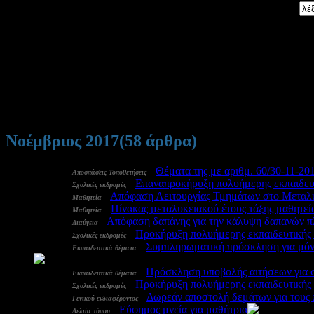
Αναζήτηση:
Νοέμβριος 2017
(58 άρθρα)
30 Νοε:
-
Θέματα της με αριθμ. 60/30-11-20
Αποσπάσεις-Τοποθετήσεις
30 Νοε:
-
Επαναπροκήρυξη πολυήμερης εκπαιδευτ
Σχολικές εκδρομές
30 Νοε:
-
Απόφαση Λειτουργίας Τμημάτων στο Μεταλυκ
Μαθητεία
28 Νοε:
-
Πίνακας μεταλυκειακού έτους τάξης μαθητεί
Μαθητεία
28 Νοε:
-
Απόφαση δαπάνης για την κάλυψη δαπανών 
Διαύγεια
28 Νοε:
-
Προκήρυξη πολυήμερης εκπαιδευτικής 
Σχολικές εκδρομές
28 Νοε:
-
Συμπληρωματική πρόσκληση για μόνι
Εκπαιδευτικά θέματα
3595
24 Νοε:
-
Πρόσκληση υποβολής αιτήσεων για 
Εκπαιδευτικά θέματα
24 Νοε:
-
Προκήρυξη πολυήμερης εκπαιδευτικής 
Σχολικές εκδρομές
21 Νοε:
-
Δωρεάν αποστολή δεμάτων για τους 
Γενικού ενδιαφέροντος
21 Νοε:
-
Εύφημος μνεία για μαθήτρια
3
Δελτία τύπου