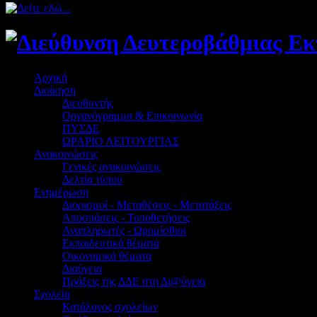
Αρχική
Διοίκηση
Διευθυντής
Οργανόγραμμα & Επικοινωνία
ΠΥΣΔΕ
ΩΡΑΡΙΟ ΛΕΙΤΟΥΡΓΙΑΣ
Ανακοινώσεις
Γενικές ανακοινώσεις
Δελτία τύπου
Ενημέρωση
Διορισμοί - Μεταθέσεις - Μετατάξεις
Αποσπάσεις - Τοποθετήσεις
Αναπληρωτές - Ωρομίσθιοι
Εκπαιδευτικά θέματα
Οικονομικά θέματα
Διαύγεια
Πράξεις της ΔΔΕ στη Δι@ύγεια
Σχολεία
Κατάλογος σχολείων