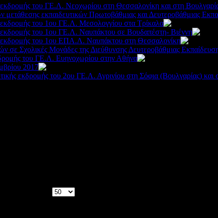
 εκδρομής του ΓΕ.Λ. Nεοχωρίου στη Θεσσαλονίκη και στη Βουλγαρί
ν μετάθεσης εκπαιδευτικών Πρωτοβάθμιας και Δευτεροβάθμιας Εκπα
 εκδρομής του 1ου ΓΕ.Λ. Μεσολογγίου στα Τρίκαλα
247
 εκδρομής του 1ου ΓΕ.Λ. Ναυπάκτου σε Βουδαπέστη- Βιέννη
 εκδρομής του 1ου ΕΠΑ.Λ. Ναυπάκτου στη Θεσσαλονίκη
ών σε Σχολικές Μονάδες της Διεύθυνσης Δευτεροβάθμιας Εκπαίδευσ
δρομής του ΓΕ.Λ. Ευηνοχωρίου στην Αθήνα
2454
εμβρίου 2017
2851
ικής εκδρομής του 2ου ΓΕ.Λ. Αγρινίου στη Σόφια (Βουλγαρίας) και
Αποτελέσματα 1 - 50 από 58
Σελίδα 1 από 2