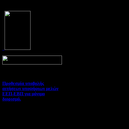
Prev
Next
Προθεσμία υποβολής
αιτήσεων υποψήφιων μελών
ΕΕΠ-ΕΒΠ για μόνιμο
διορισμό.
Διορισμοί-Μεταθέσεις-
Μετατάξεις | 05-08-2026 |
Hits:34