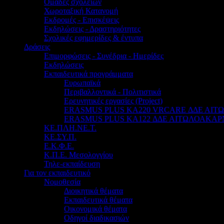
Ομάδες σχολείων
Χωροταξική Κατανομή
Εκδρομές - Επισκέψεις
Εκδηλώσεις - Δραστηριότητες
Σχολικές εφημερίδες & έντυπα
Δράσεις
Επιμορφώσεις - Συνέδρια - Ημερίδες
Εκδηλώσεις
Εκπαιδευτικά προγράμματα
Ευρωπαϊκά
Περιβαλλοντικά - Πολιτιστικά
Ερευνητικές εργασίες (Project)
ERASMUS PLUS KA220 VRCARE ΔΔΕ ΑΙ
ERASMUS PLUS KA122 ΔΔΕ ΑΙΤΩΛΟΑΚΑΡ
ΚΕ.ΠΛΗ.ΝΕ.Τ.
ΚΕ.ΣΥ.Π.
Ε.Κ.Φ.Ε.
Κ.Π.Ε. Μεσολογγίου
Τηλε-εκπαίδευση
Για τον εκπαιδευτικό
Νομοθεσία
Διοικητικά θέματα
Εκπαιδευτικά θέματα
Οικονομικά θέματα
Οδηγοί διαδικασιών