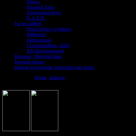
Άδειες
Ιδιωτικό Έργο
Συνταξιοδοτήσεις
Ο.Α.Σ.Π.
Για το μαθητή
Πανελλήνιες εξετάσεις
Μαθητεία
Διαγωνισμοί
Γλωσσομάθεια - ΚΠγ
ΚΠ-Πληροφορικής
Ιδιωτικά - Φροντιστήρια
Ισοτιμία τίτλων
Ωράριο λειτουργίας υπηρεσίας και αργίες
Βρίσκεστε εδώ:
Home
Δράσεις
Επιμορφώσεις - Συνέδρια - Ημερίδ