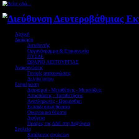
Αρχική
Διοίκηση
Διευθυντής
Οργανόγραμμα & Επικοινωνία
ΠΥΣΔΕ
ΩΡΑΡΙΟ ΛΕΙΤΟΥΡΓΙΑΣ
Ανακοινώσεις
Γενικές ανακοινώσεις
Δελτία τύπου
Ενημέρωση
Διορισμοί - Μεταθέσεις - Μετατάξεις
Αποσπάσεις - Τοποθετήσεις
Αναπληρωτές - Ωρομίσθιοι
Εκπαιδευτικά θέματα
Οικονομικά θέματα
Διαύγεια
Πράξεις της ΔΔΕ στη Δι@ύγεια
Σχολεία
Κατάλογος σχολείων