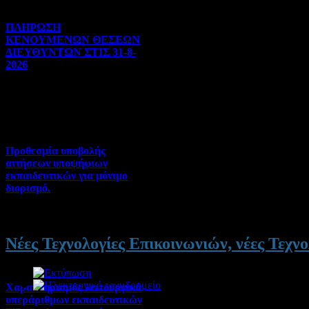
ΠΛΗΡΩΣΗ
ΚΕΝΟΥΜΕΝΩΝ ΘΕΣΕΩΝ
ΔΙΕΥΘΥΝΤΩΝ ΣΤΙΣ 31-8-
2026
Γενικού ενδιαφέροντος | 04-
08-2026 | Hits:122
Προθεσμία υποβολής
αιτήσεων υποψήφιων
εκπαιδευτικών για μόνιμο
διορισμό.
Διορισμοί-Μεταθέσεις-
Μετατάξεις | 04-08-2026 |
Hits:60
Νέες Τεχνολογίες Επικοινωνιών, νέες Τεχνο
Χαρακτηρισμός λειτουργικά
υπεράριθμων εκπαιδευτικών
Λεπτομέρειες