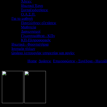
Άδειες
Ιδιωτικό Έργο
Συνταξιοδοτήσεις
Ο.Α.Σ.Π.
Για το μαθητή
Πανελλήνιες εξετάσεις
Μαθητεία
Διαγωνισμοί
Γλωσσομάθεια - ΚΠγ
ΚΠ-Πληροφορικής
Ιδιωτικά - Φροντιστήρια
Ισοτιμία τίτλων
Ωράριο λειτουργίας υπηρεσίας και αργίες
Βρίσκεστε εδώ:
Home
Δράσεις
Επιμορφώσεις - Συνέδρια - Ημερίδ