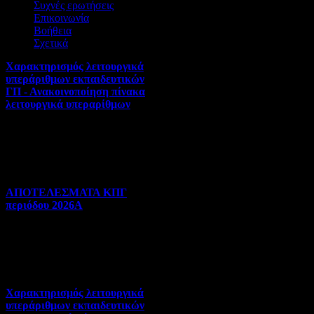
Συχνές ερωτήσεις
Πανελλήνιες | 31-07-2026 |
Επικοινωνία
Hits:25
Βοήθεια
Σχετικά
Χαρακτηρισμός λειτουργικά
υπεράριθμων εκπαιδευτικών
ΓΠ - Ανακοινοποίηση πίνακα
λειτουργικά υπεραρίθμων
Αποσπάσεις-Τοποθετήσεις |
30-07-2026 | Hits:297
ΑΠΟΤΕΛΕΣΜΑΤΑ ΚΠΓ
περιόδου 2026Α
Γλωσσομάθεια | 29-07-2026 |
Hits:78
Χαρακτηρισμός λειτουργικά
υπεράριθμων εκπαιδευτικών