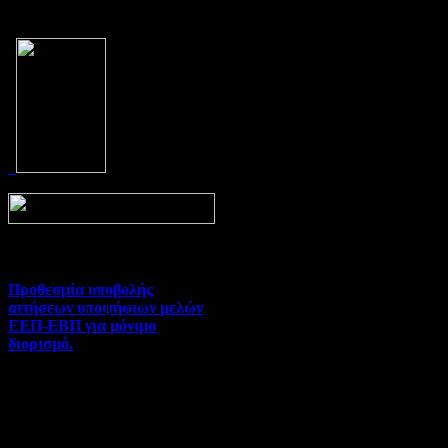
Prev
Next
Προθεσμία υποβολής
αιτήσεων υποψήφιων μελών
ΕΕΠ-ΕΒΠ για μόνιμο
διορισμό.
Διορισμοί-Μεταθέσεις-
Μετατάξεις | 05-08-2026 |
Hits:35