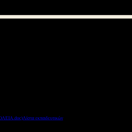
. Πατρών και το
ΚΕντρο ΚΟΙνοτικής ΨΥχιατρικής Νοτιοδυτικής Ε
ευσης Δ. Ελλάδος – Τμήμα Επιστημονικής και Παιδαγωγικής Καθοδή
ολικών Δραστηριοτήτων, Παύλος Καλογεράς, θα πραγματοποιήσουν 
ας Εκπαίδευσης.
ίσκονται στον πίνακα που επισυνάπτουμε.
Λίστα εκπαιδευτικών
401 kB