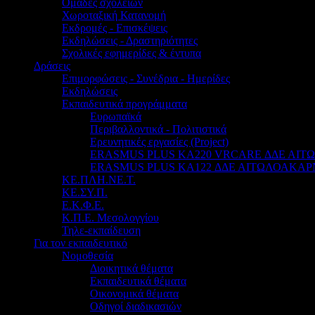
Ομάδες σχολείων
Χωροταξική Κατανομή
Εκδρομές - Επισκέψεις
Εκδηλώσεις - Δραστηριότητες
Σχολικές εφημερίδες & έντυπα
Δράσεις
Επιμορφώσεις - Συνέδρια - Ημερίδες
Εκδηλώσεις
Εκπαιδευτικά προγράμματα
Ευρωπαϊκά
Περιβαλλοντικά - Πολιτιστικά
Ερευνητικές εργασίες (Project)
ERASMUS PLUS KA220 VRCARE ΔΔΕ ΑΙ
ERASMUS PLUS KA122 ΔΔΕ ΑΙΤΩΛΟΑΚΑΡ
ΚΕ.ΠΛΗ.ΝΕ.Τ.
ΚΕ.ΣΥ.Π.
Ε.Κ.Φ.Ε.
Κ.Π.Ε. Μεσολογγίου
Τηλε-εκπαίδευση
Για τον εκπαιδευτικό
Νομοθεσία
Διοικητικά θέματα
Εκπαιδευτικά θέματα
Οικονομικά θέματα
Οδηγοί διαδικασιών