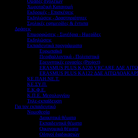
Ομάδες σχολείων
Χωροταξική Κατανομή
Εκδρομές - Επισκέψεις
Εκδηλώσεις - Δραστηριότητες
Σχολικές εφημερίδες & έντυπα
Δράσεις
Επιμορφώσεις - Συνέδρια - Ημερίδες
Εκδηλώσεις
Εκπαιδευτικά προγράμματα
Ευρωπαϊκά
Περιβαλλοντικά - Πολιτιστικά
Ερευνητικές εργασίες (Project)
ERASMUS PLUS KA220 VRCARE ΔΔΕ ΑΙ
ERASMUS PLUS KA122 ΔΔΕ ΑΙΤΩΛΟΑΚΑΡ
ΚΕ.ΠΛΗ.ΝΕ.Τ.
ΚΕ.ΣΥ.Π.
Ε.Κ.Φ.Ε.
Κ.Π.Ε. Μεσολογγίου
Τηλε-εκπαίδευση
Για τον εκπαιδευτικό
Νομοθεσία
Διοικητικά θέματα
Εκπαιδευτικά θέματα
Οικονομικά θέματα
Οδηγοί διαδικασιών