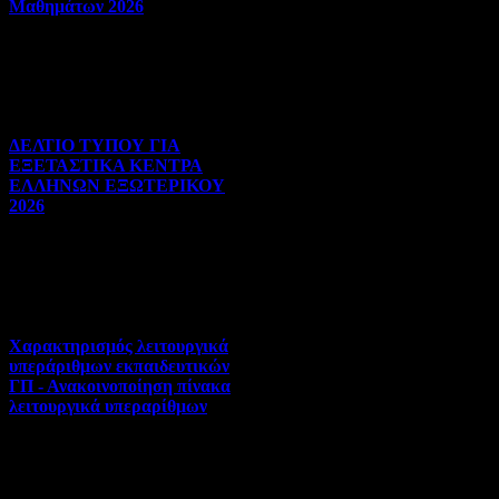
Μαθημάτων 2026
Πανελλήνιες | 03-08-2026 |
Hits:29
ΔΕΛΤΙΟ ΤΥΠΟΥ ΓΙΑ
ΕΞΕΤΑΣΤΙΚΑ ΚΕΝΤΡΑ
ΕΛΛΗΝΩΝ ΕΞΩΤΕΡΙΚΟΥ
2026
Πανελλήνιες | 31-07-2026 |
Hits:36
Χαρακτηρισμός λειτουργικά
υπεράριθμων εκπαιδευτικών
ΓΠ - Ανακοινοποίηση πίνακα
λειτουργικά υπεραρίθμων
Αποσπάσεις-Τοποθετήσεις |
30-07-2026 | Hits:336