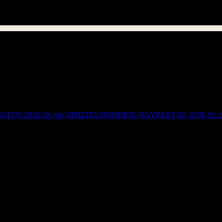
 τις ανάγκες για τη γνώση και παροχή
Πρώτων Βοηθειών
στο χώρο του σχο
ριφερειακό Τμήμα Ναυπάκτου.
η 13 Μαρτίου 2019
μεταξύ των ωρών
17.30.-19.30.
και θα διεξάγεται στο
2
ομένων, ενώ οι ομάδες θα είναι (
12
) δωδεκαμελείς. Εάν υπάρξουν περισσό
Συνημμένα:
ΠΡΩΤΕΣ ΒΟΗΘΕΙΣ-NAYPAKTOS 2018-19 .d
Διεύθυνση Δ/θμιας Εκπ/σης Αιτωλοακαρνανίας
© 2012
Σχεδιασμός - Ανάπτυξη: Μανώλης Γαρεφαλάκης - Γιάννης Χατζής