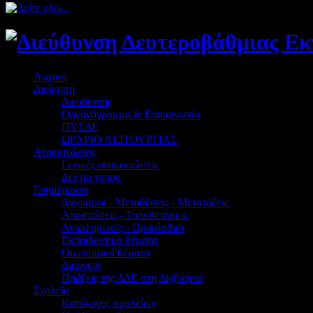
Αρχική
Διοίκηση
Διευθυντής
Οργανόγραμμα & Επικοινωνία
ΠΥΣΔΕ
ΩΡΑΡΙΟ ΛΕΙΤΟΥΡΓΙΑΣ
Ανακοινώσεις
Γενικές ανακοινώσεις
Δελτία τύπου
Ενημέρωση
Διορισμοί - Μεταθέσεις - Μετατάξεις
Αποσπάσεις - Τοποθετήσεις
Αναπληρωτές - Ωρομίσθιοι
Εκπαιδευτικά θέματα
Οικονομικά θέματα
Διαύγεια
Πράξεις της ΔΔΕ στη Δι@ύγεια
Σχολεία
Κατάλογος σχολείων