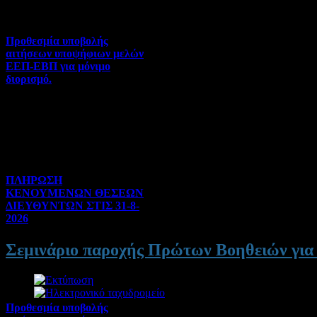
Προθεσμία υποβολής
αιτήσεων υποψήφιων μελών
ΕΕΠ-ΕΒΠ για μόνιμο
διορισμό.
Διορισμοί-Μεταθέσεις-
Μετατάξεις | 05-08-2026 |
Hits:51
ΠΛΗΡΩΣΗ
ΚΕΝΟΥΜΕΝΩΝ ΘΕΣΕΩΝ
ΔΙΕΥΘΥΝΤΩΝ ΣΤΙΣ 31-8-
2026
Γενικού ενδιαφέροντος | 04-
Σεμινάριο παροχής Πρώτων Βοηθειών για
08-2026 | Hits:183
Προθεσμία υποβολής
Λεπτομέρειες