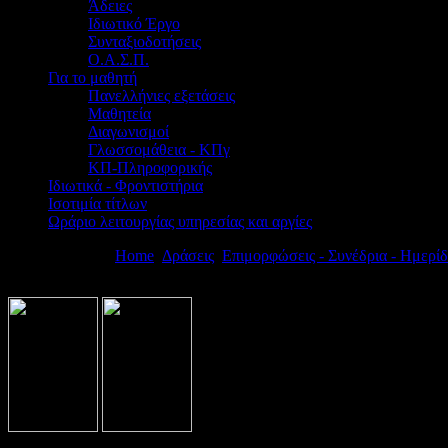
Άδειες
Ιδιωτικό Έργο
Συνταξιοδοτήσεις
Ο.Α.Σ.Π.
Για το μαθητή
Πανελλήνιες εξετάσεις
Μαθητεία
Διαγωνισμοί
Γλωσσομάθεια - ΚΠγ
ΚΠ-Πληροφορικής
Ιδιωτικά - Φροντιστήρια
Ισοτιμία τίτλων
Ωράριο λειτουργίας υπηρεσίας και αργίες
Βρίσκεστε εδώ:
Home
Δράσεις
Επιμορφώσεις - Συνέδρια - Ημερίδ