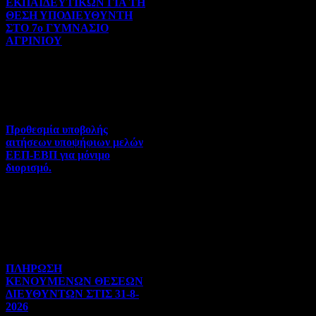
ΕΚΠΑΙΔΕΥΤΙΚΩΝ ΓΙΑ ΤΗ
ΘΕΣΗ ΥΠΟΔΙΕΥΘΥΝΤΗ
ΣΤΟ 7ο ΓΥΜΝΑΣΙΟ
ΑΓΡΙΝΙΟΥ
Γενικού ενδιαφέροντος | 07-
08-2026 | Hits:49
Προθεσμία υποβολής
αιτήσεων υποψήφιων μελών
ΕΕΠ-ΕΒΠ για μόνιμο
διορισμό.
Διορισμοί-Μεταθέσεις-
Μετατάξεις | 05-08-2026 |
Hits:46
ΠΛΗΡΩΣΗ
ΚΕΝΟΥΜΕΝΩΝ ΘΕΣΕΩΝ
ΔΙΕΥΘΥΝΤΩΝ ΣΤΙΣ 31-8-
2026