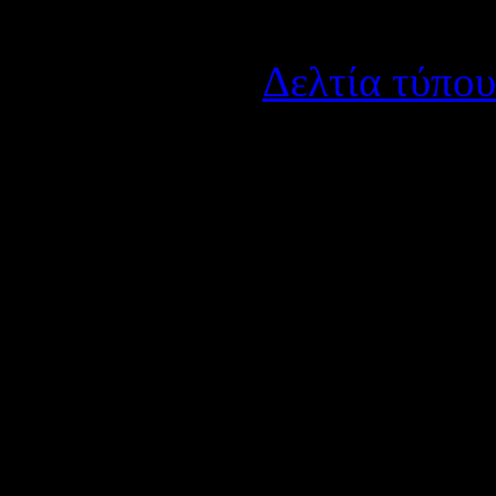
Λεπτομέρειες
Κατηγορία:
Δελτία τύπου
Δημοσιεύτηκε στις Τρίτη
27 ομάδες Γυμνασίων, 10 
την Κυριακή 5 Μαρτίου 20
ΕΠΑΛ Πάτρας
.
Τρείς από 
εκπροσωπήσουν την περιφέ
Δημοτικών WRO Hellas, 14
Πανελλήνιο διαγωνισμό Γυ