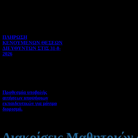
Διορισμοί-Μεταθέσεις-
Μετατάξεις | 05-08-2026 |
Hits:35
ΠΛΗΡΩΣΗ
ΚΕΝΟΥΜΕΝΩΝ ΘΕΣΕΩΝ
ΔΙΕΥΘΥΝΤΩΝ ΣΤΙΣ 31-8-
2026
Γενικού ενδιαφέροντος | 04-
08-2026 | Hits:128
Προθεσμία υποβολής
αιτήσεων υποψήφιων
εκπαιδευτικών για μόνιμο
διορισμό.
Διορισμοί-Μεταθέσεις-
Μετατάξεις | 04-08-2026 |
Hits:65
Διακρίσεις Μαθητριών 