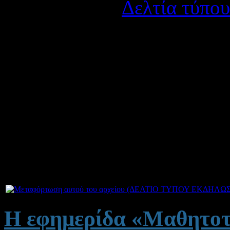
Κατηγορία:
Δελτία τύπου
Δημοσιεύτηκε στις Τρίτη
Στις
3/3/2017
στην γλυπτοθ
εκδήλωση με θέμα «
Γυναί
την αιγίδα του Δήμου Αγρι
σε συνεργασία με το Μουσι
ήταν ο χαρισματικός Γλύπτ
Συνημμένα:
Η εφημερίδα «Μαθητοτ