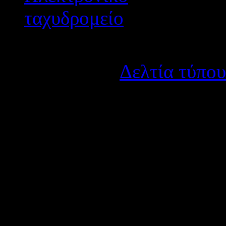
Λεπτομέρειες
Κατηγορία:
Δελτία τύπου
Δημοσιεύτηκε στις Δευτ
Πλησιάζοντας στην λήξη το
στατιστικά στοιχεία που α
ωραρίου των εκπαιδευτικώ
μας , το σύνολο των ωρών 
τέλος τα ποσοστά διάθεσης