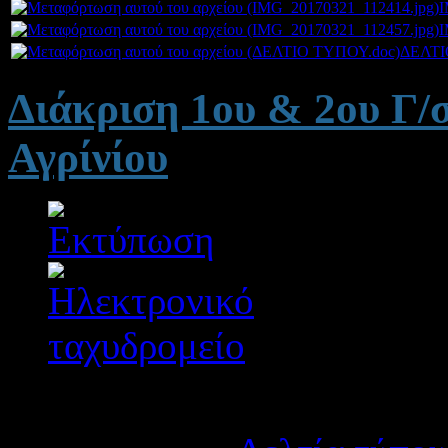
I
I
ΔΕΛΤΙ
Διάκριση 1ου & 2ου Γ/σ
Αγρίνίου
Λεπτομέρειες