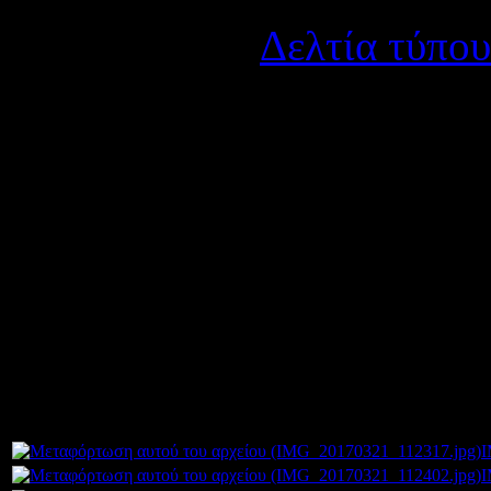
Κατηγορία:
Δελτία τύπου
Δημοσιεύτηκε στις Δευτ
Συγχαίρουμε τους εκπαιδευ
Αγρινίου ( τμήμα Γ' Βρεφοκ
προσέφεραν στην Παιδιατρ
Αγρινίου!!
Πολλά Συγχαρητήρια !!!!
Συνημμένα:
I
I