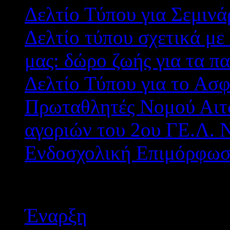
Δελτίο Τύπου για Σεμι
Δελτίο τύπου σχετικά με
μας: δώρο ζωής για τα πα
Δελτίο Τύπου για το Ασφ
Πρωταθλητές Νομού Αιτω
αγοριών του 2ου ΓΕ.Λ. 
Ενδοσχολική Επιμόρφωση
Σελίδα 28 από 29
Έναρξη