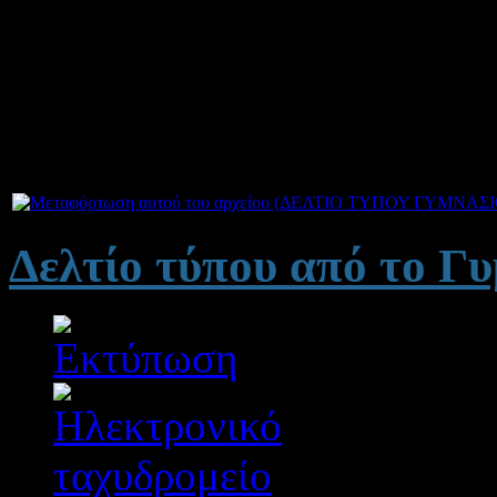
αίτημα του Διευθυντή και 
του Γυμνασίου Αγίου Βλασί
παρεμβάσεις-δράσεις στο χ
Συνημμένα
Δελτίο τύπου από το Γ