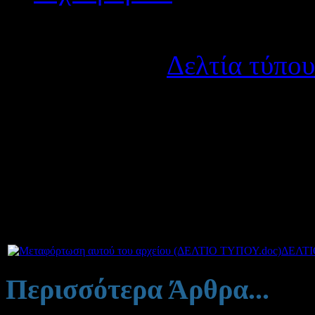
Λεπτομέρειες
Κατηγορία:
Δελτία τύπου
Δημοσιεύτηκε στις Πέμπ
Σας επισυνάπτουμε δελτ
Παναιτωλίου σχετικά με 
συνεργασία με άλλα ευρωπα
Συνημμένα:
ΔΕΛΤΙ
Περισσότερα Άρθρα...