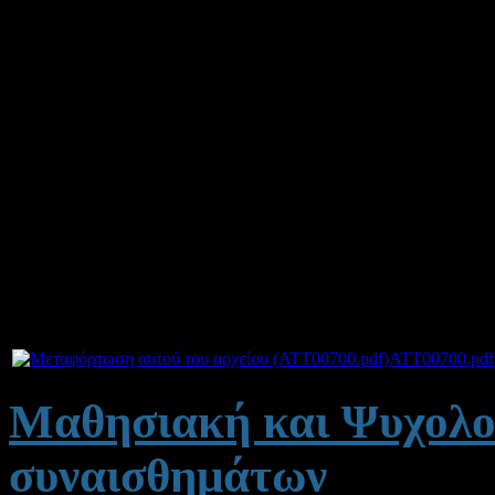
ανθρωπιστικών, νομικών κα
οριστούν, κατά τις διατά
συνδυασμό με τις διατάξ
τροποποιήθηκαν με τις δ
Ν.3938/2011, ως μέλη (πλ
Επιτροπών Προσφυγών εξέ
Συνημμένα:
ATT00700.pdf
Μαθησιακή και Ψυχολογ
συναισθημάτων