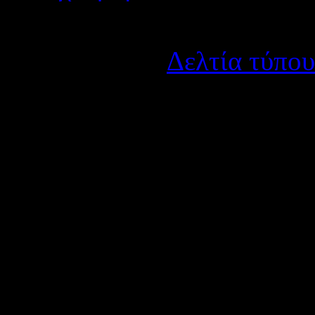
Λεπτομέρειες
Κατηγορία:
Δελτία τύπου
Δημοσιεύτηκε στις Παρα
Το
Κέντρο Πρόληψης 
Ψυχοσωματικής Υγ
Αιτωλοακαρνανίας
"ΟΔΥ
Δ/ντή και του Συλλόγου
ανέλαβε και ολοκλήρωσε π
Γυμνασίου Καλυβίων τις π