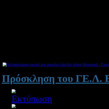
προγραμ
«Αν
Εσύ …
την
Τετάρτη 
στο
Δημοτικό θέατρο
Α
Σ
Πρόσκληση του ΓΕ.Λ. 