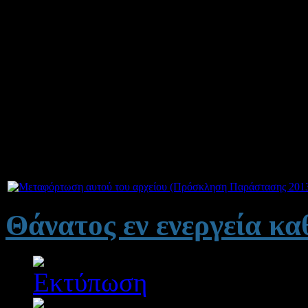
της θεατ
«Η Χ
Τ
Συνημμένα:
Θάνατος εν ενεργεία κα