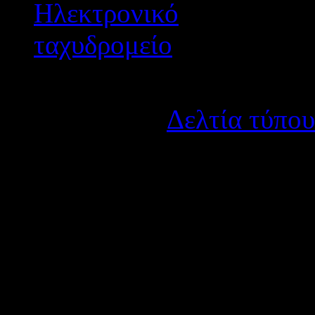
Λεπτομέρειες
Κατηγορία:
Δελτία τύπου
Δημοσιεύτηκε στις Δευτέ
Η θεατρική ομάδα του Γ
στη θεατρική παράστ
Καμπανέλη στο ΔΗ.ΠΕ.ΘΕ Αγ