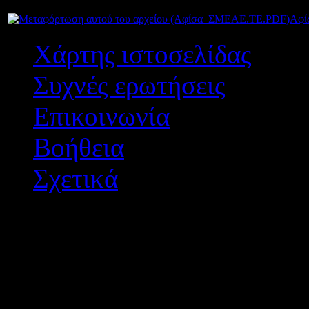
Αποσπάσεις-Τοποθετήσεις |
Συνημμένα:
28-07-2026 | Hits:265
Αφί
Χάρτης ιστοσελίδας
Συχνές ερωτήσεις
Επικοινωνία
Βοήθεια
Σχετικά
Διεύθυνση Δ/θμιας Εκπ/
Σχεδιασμός - Ανάπτυξη: 