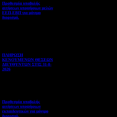
Προθεσμία υποβολής
αιτήσεων υποψήφιων μελών
ΕΕΠ-ΕΒΠ για μόνιμο
διορισμό.
Διορισμοί-Μεταθέσεις-
Μετατάξεις | 05-08-2026 |
Hits:34
ΠΛΗΡΩΣΗ
ΚΕΝΟΥΜΕΝΩΝ ΘΕΣΕΩΝ
ΔΙΕΥΘΥΝΤΩΝ ΣΤΙΣ 31-8-
2026
Γενικού ενδιαφέροντος | 04-
08-2026 | Hits:125
Προθεσμία υποβολής
αιτήσεων υποψήφιων
εκπαιδευτικών για μόνιμο
διορισμό.