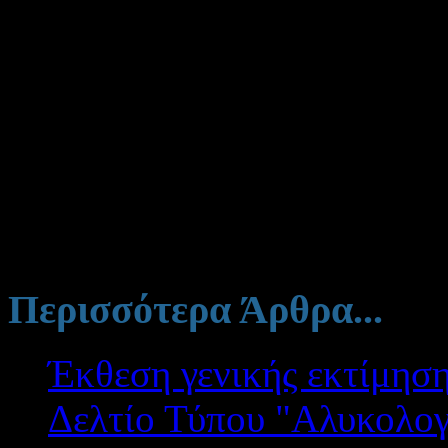
Οι πρώτες αλλαγές έγιναν 
Οι
αναδρομικές κρατήσει
γίνουν σε
3 δόσεις
, αρχίζο
Τον αναλυτικό τρόπο υπολο
ΒΙ09ΟΡΕΩ-Σ6Ω
Περισσότερα Άρθρα...
Έκθεση γενικής εκτίμησ
Δελτίο Τύπου "Αλυκολογ