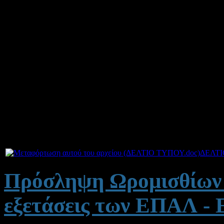
επιθυμούν να προσληφθούν 
αποκλειστικά και μόνο
για
Σεπτεμβρίου 2014, σε σχολ
νίας (ΕΠΑΛ-ΕΠΑΣ), να κατ
ενδιαφέροντος στο γραφείο
,Μεσολόγγι , Τ.Κ. 30200.
Συνημμένα:
ΔΕΛΤΙ
Πρόσληψη Ωρομισθίων ε
εξετάσεις των ΕΠΑΛ -