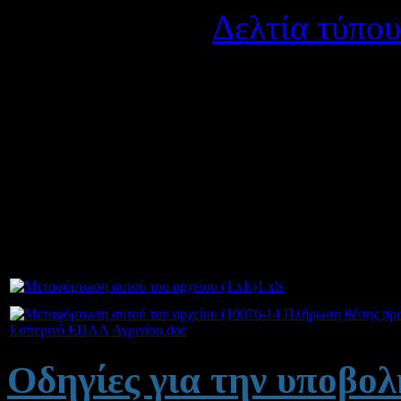
Κατηγορία:
Δελτία τύπου
Δημοσιεύτηκε στις Παρα
Η προσωρινή κάλυψη της θ
την παρ. 10, εδ. β΄, 11 κα
Η θητεία του προσωρινού Δι
1.xls
Εσπερινό ΕΠΑΛ Αγρινίου.doc
Οδηγίες για την υποβο