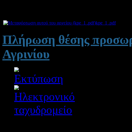
ΚΠΕ Κρεστένων.
Συνημμένα:
kpe_1 .pdf
558 kB
Πλήρωση θέσης προσωρ
Αγρινίου
Λεπτομέρειες