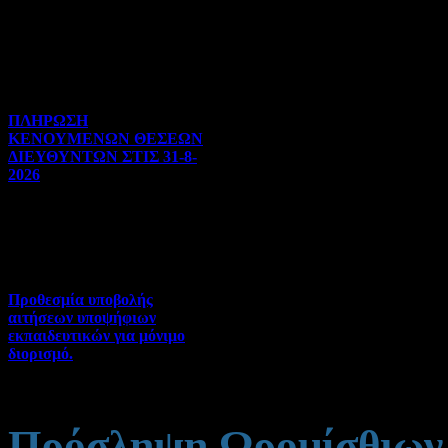
Διορισμοί-Μεταθέσεις-
Μετατάξεις | 05-08-2026 |
Hits:35
ΠΛΗΡΩΣΗ
ΚΕΝΟΥΜΕΝΩΝ ΘΕΣΕΩΝ
ΔΙΕΥΘΥΝΤΩΝ ΣΤΙΣ 31-8-
2026
Γενικού ενδιαφέροντος | 04-
08-2026 | Hits:129
Προθεσμία υποβολής
αιτήσεων υποψήφιων
εκπαιδευτικών για μόνιμο
διορισμό.
Διορισμοί-Μεταθέσεις-
Μετατάξεις | 04-08-2026 |
Hits:65
Πρόσληψη Ωρομίσθιων 