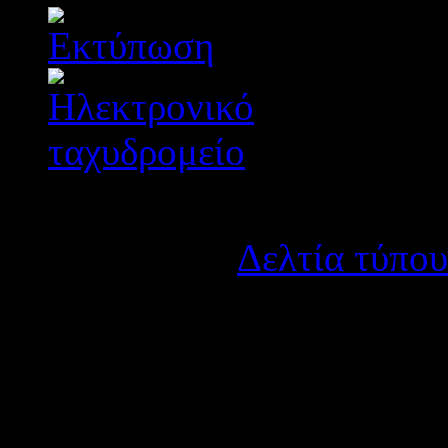
Λεπτομέρειες
Κατηγορία:
Δελτία τύπου
Δημοσιεύτηκε στις Τετάρ
Η Δ.Δ.Ε. Αιτωλοακαρναν
επιθυμούν να προσληφ