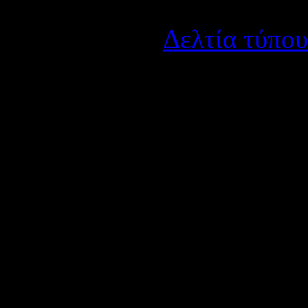
Λεπτομέρειες
Κατηγορία:
Δελτία τύπου
Δημοσιεύτηκε στις Τετάρ
Αναδρο
Σας γνωρίζουμε ότι έχουν α
ΕΤΕΑ
(ΤΕΑΔΥ, ΤΕΑΧ, κτ
1993), από
1/12/2013
.
Με τις νέες κρατήσεις όσο
περισσότερα, ενώ όσοι έχ