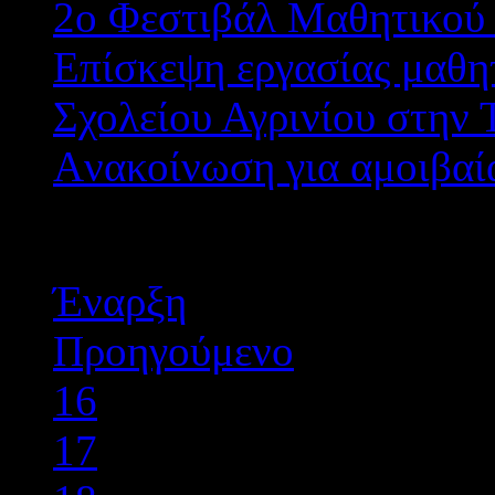
2ο Φεστιβάλ Μαθητικού
Επίσκεψη εργασίας μαθη
Σχολείου Αγρινίου στην
Aνακοίνωση για αμοιβαί
Σελίδα 21 από 29
Έναρξη
Προηγούμενο
16
17