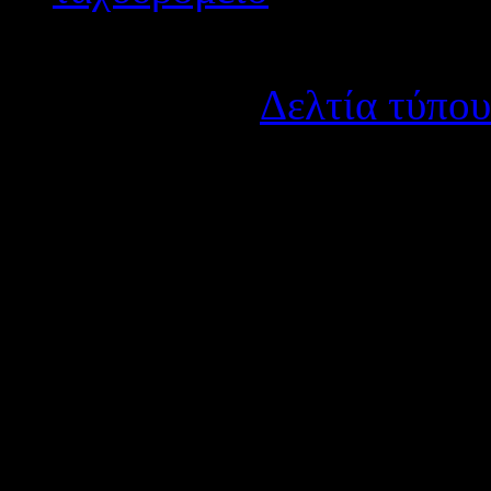
Λεπτομέρειες
Κατηγορία:
Δελτία τύπου
Δημοσιεύτηκε στις Τετά
Ο Δήμος Ναυπακτίας διοργ
Μαθητικού Θεάτρου: Στα μ
της Μακύνειας, υπό την αι
Θρησκευμάτων. Με πρωταγω
σχολείων του Δήμου μας έχ
μακρινό παρελθόν και να γ