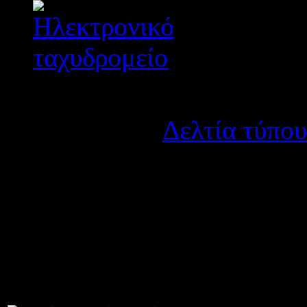
Λεπτομέρειες
Κατηγορία:
Δελτία τύπου
Δημοσιεύτηκε στις Τετά
Έκθεση πεπραγμένων από τ
ευρωπαϊκού σχεδίου
Comen
Τραπεζούντα της Τουρκία
Συνημμέ