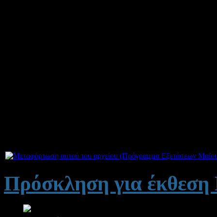
2014 θα διεξαγχθούν στα π
3ο ΓΕ.Λ. Αγρινίου
(δίπλ
Γαλλικά και Ισπανικά.
2ο ΓΕ.Λ. Αγρινίου
(Άγι
Γερμανικά και Ιταλικά.
Συνημμένα
Πρόσκληση για έκθεση 