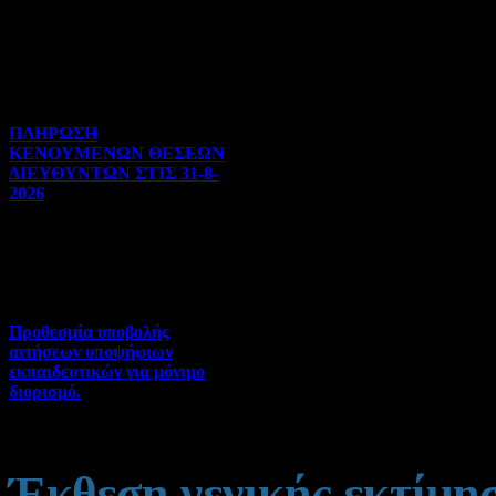
Διορισμοί-Μεταθέσεις-
Μετατάξεις | 05-08-2026 |
Hits:36
ΠΛΗΡΩΣΗ
ΚΕΝΟΥΜΕΝΩΝ ΘΕΣΕΩΝ
ΔΙΕΥΘΥΝΤΩΝ ΣΤΙΣ 31-8-
2026
Γενικού ενδιαφέροντος | 04-
08-2026 | Hits:134
Προθεσμία υποβολής
αιτήσεων υποψήφιων
εκπαιδευτικών για μόνιμο
διορισμό.
Διορισμοί-Μεταθέσεις-
Μετατάξεις | 04-08-2026 |
Hits:66
Έκθεση γενικής εκτίμη