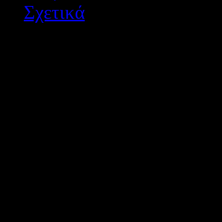
Σχετικά
Διεύθυνση Δ/θμιας Εκπ/
Σχεδιασμός - Ανάπτυξη: 