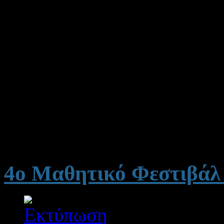
"ΕΞΕΤΑΣΤΙΚΑ ΚΕΝΤΡΑ ΚΠ
ανακοίνωση του ΥΠΟΥΡ
κατάλογος των Εξετασ
παραπλανητικός για τους υ
Σε λίγες μέρες θα ανακοι
Δελτίο Τύπου με τα Εξε
Ιστοσελίδα μας.
4ο Μαθητικό Φεστιβάλ