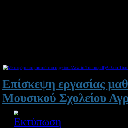
και Δάφνης.
Την
1η/6/2013 και ώρα 19
από μαθητές των δημοτικώ
Αντιρρίου & Λυγιά
Συνημμένα:
Δελτίο Τύπο
Επίσκεψη εργασίας μαθ
Μουσικού Σχολείου Αγρ