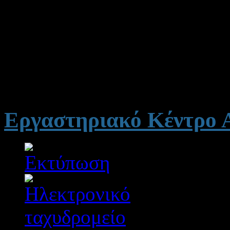
Καθηγήτρια Αγγλικής (ΠΕ06
16 έτη
υπηρεσίας ζ
Αιτωλοακαρνανίας.
Τηλ. επικ.: 6938225678
Εργαστηριακό Κέντρο Α