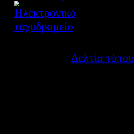
Λεπτομέρειες
Κατηγορία:
Δελτία τύπου
Δημοσιεύτηκε στις Τετά
Στο Γυμνάσιο Αγρινίου θα δ
ψηφιακής δημιουργίας, από
2014
Συνημμένα: