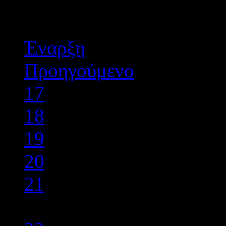
Σελίδα 22 από 29
Έναρξη
Προηγούμενο
17
18
19
20
21
22