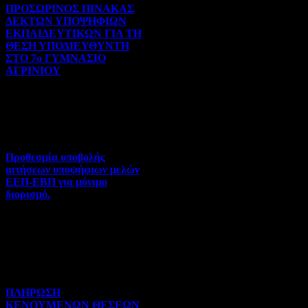
ΠΡΟΣΩΡΙΝΟΣ ΠΙΝΑΚΑΣ
ΔΕΚΤΩΝ ΥΠΟΨΗΦΙΩΝ
ΕΚΠΑΙΔΕΥΤΙΚΩΝ ΓΙΑ ΤΗ
ΘΕΣΗ ΥΠΟΔΙΕΥΘΥΝΤΗ
ΣΤΟ 7ο ΓΥΜΝΑΣΙΟ
ΑΓΡΙΝΙΟΥ
Γενικού ενδιαφέροντος | 07-
08-2026 | Hits:122
Προθεσμία υποβολής
αιτήσεων υποψήφιων μελών
ΕΕΠ-ΕΒΠ για μόνιμο
διορισμό.
Διορισμοί-Μεταθέσεις-
Μετατάξεις | 05-08-2026 |
Hits:72
ΠΛΗΡΩΣΗ
ΚΕΝΟΥΜΕΝΩΝ ΘΕΣΕΩΝ