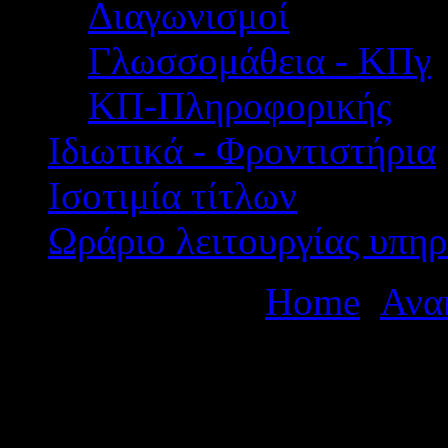
Διαγωνισμοί
Γλωσσομάθεια - ΚΠγ
ΚΠ-Πληροφορικής
Ιδιωτικά - Φροντιστήρια
Ισοτιμία τίτλων
Ωράριο λειτουργίας υπηρ
Βρίσκεστε εδώ:
Home
Ανα
εργασίας μαθητών και εκπα
στην Τραπεζούντα