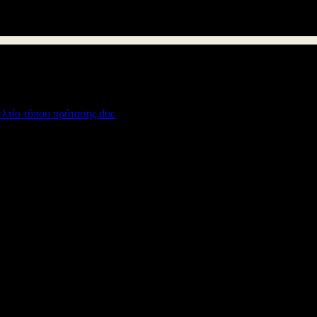
λογγίου που αφορά τις νέες ειδικότητες που θα λειτουργήσουν από 
κάθε ειδικότητα.
ελτίο τύπου πρότασης.doc
106 kB
Διεύθυνση Δ/θμιας Εκπ/σης Αιτωλοακαρνανίας
© 2012
Σχεδιασμός - Ανάπτυξη: Μανώλης Γαρεφαλάκης - Γιάννης Χατζής