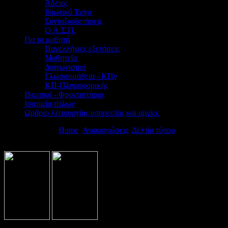
Άδειες
Ιδιωτικό Έργο
Συνταξιοδοτήσεις
Ο.Α.Σ.Π.
Για το μαθητή
Πανελλήνιες εξετάσεις
Μαθητεία
Διαγωνισμοί
Γλωσσομάθεια - ΚΠγ
ΚΠ-Πληροφορικής
Ιδιωτικά - Φροντιστήρια
Ισοτιμία τίτλων
Ωράριο λειτουργίας υπηρεσίας και αργίες
Βρίσκεστε εδώ:
Home
Ανακοινώσεις
Δελτία τύπου
Πρόταση για ν