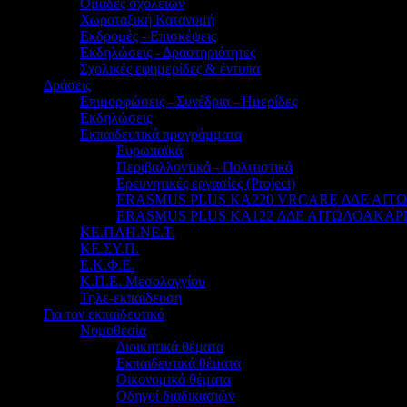
Ομάδες σχολείων
Χωροταξική Κατανομή
Εκδρομές - Επισκέψεις
Εκδηλώσεις - Δραστηριότητες
Σχολικές εφημερίδες & έντυπα
Δράσεις
Επιμορφώσεις - Συνέδρια - Ημερίδες
Εκδηλώσεις
Εκπαιδευτικά προγράμματα
Ευρωπαϊκά
Περιβαλλοντικά - Πολιτιστικά
Ερευνητικές εργασίες (Project)
ERASMUS PLUS KA220 VRCARE ΔΔΕ ΑΙ
ERASMUS PLUS KA122 ΔΔΕ ΑΙΤΩΛΟΑΚΑΡ
ΚΕ.ΠΛΗ.ΝΕ.Τ.
ΚΕ.ΣΥ.Π.
Ε.Κ.Φ.Ε.
Κ.Π.Ε. Μεσολογγίου
Τηλε-εκπαίδευση
Για τον εκπαιδευτικό
Νομοθεσία
Διοικητικά θέματα
Εκπαιδευτικά θέματα
Οικονομικά θέματα
Οδηγοί διαδικασιών