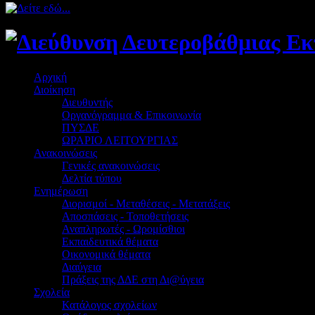
Αρχική
Διοίκηση
Διευθυντής
Οργανόγραμμα & Επικοινωνία
ΠΥΣΔΕ
ΩΡΑΡΙΟ ΛΕΙΤΟΥΡΓΙΑΣ
Ανακοινώσεις
Γενικές ανακοινώσεις
Δελτία τύπου
Ενημέρωση
Διορισμοί - Μεταθέσεις - Μετατάξεις
Αποσπάσεις - Τοποθετήσεις
Αναπληρωτές - Ωρομίσθιοι
Εκπαιδευτικά θέματα
Οικονομικά θέματα
Διαύγεια
Πράξεις της ΔΔΕ στη Δι@ύγεια
Σχολεία
Κατάλογος σχολείων