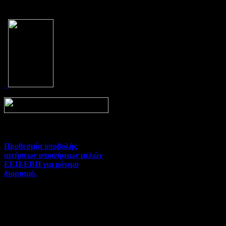
Prev
Next
Προθεσμία υποβολής
αιτήσεων υποψήφιων μελών
ΕΕΠ-ΕΒΠ για μόνιμο
διορισμό.
Διορισμοί-Μεταθέσεις-
Μετατάξεις | 05-08-2026 |
Hits:29