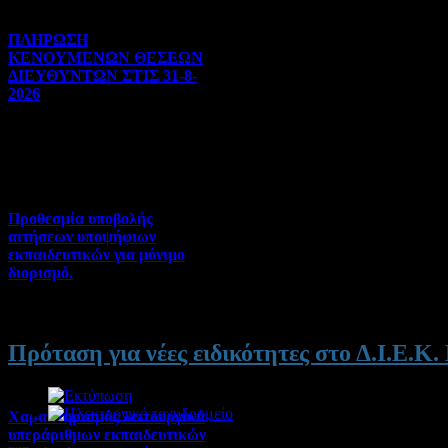
ΠΛΗΡΩΣΗ
ΚΕΝΟΥΜΕΝΩΝ ΘΕΣΕΩΝ
ΔΙΕΥΘΥΝΤΩΝ ΣΤΙΣ 31-8-
2026
Γενικού ενδιαφέροντος | 04-
08-2026 | Hits:102
Προθεσμία υποβολής
αιτήσεων υποψήφιων
εκπαιδευτικών για μόνιμο
διορισμό.
Διορισμοί-Μεταθέσεις-
Μετατάξεις | 04-08-2026 |
Hits:56
Πρόταση για νέες ειδικότητες στο Δ.Ι.Ε.Κ
Χαρακτηρισμός λειτουργικά
υπεράριθμων εκπαιδευτικών
Λεπτομέρειες