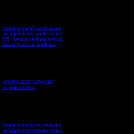
Πανελλήνιες | 31-07-2026 |
Hits:25
Χαρακτηρισμός λειτουργικά
υπεράριθμων εκπαιδευτικών
ΓΠ - Ανακοινοποίηση πίνακα
λειτουργικά υπεραρίθμων
Αποσπάσεις-Τοποθετήσεις |
30-07-2026 | Hits:276
ΑΠΟΤΕΛΕΣΜΑΤΑ ΚΠΓ
περιόδου 2026Α
Γλωσσομάθεια | 29-07-2026 |
Hits:77
Χαρακτηρισμός λειτουργικά
υπεράριθμων εκπαιδευτικών