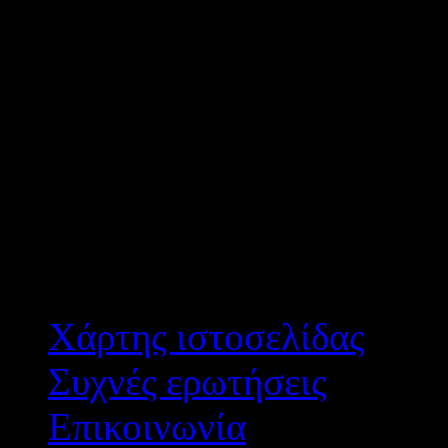
Σημ: 2 στους 3 υποψηφίου
πρώτες τους προτιμήσεις.
Καλύφθηκαν και οι 85 θέ
τελευταίος τοποθετηθείς, 
εξαντλήθηκε).
Χάρτης ιστοσελίδας
Συχνές ερωτήσεις
Επικοινωνία