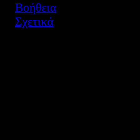
Βοήθεια
Σχετικά
Διεύθυνση Δ/θμιας Εκπ/
Σχεδιασμός - Ανάπτυξη: 