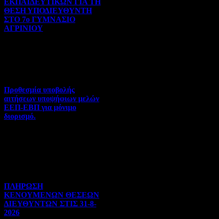
ΕΚΠΑΙΔΕΥΤΙΚΩΝ ΓΙΑ ΤΗ
ΘΕΣΗ ΥΠΟΔΙΕΥΘΥΝΤΗ
ΣΤΟ 7ο ΓΥΜΝΑΣΙΟ
ΑΓΡΙΝΙΟΥ
Γενικού ενδιαφέροντος | 07-
08-2026 | Hits:125
Προθεσμία υποβολής
αιτήσεων υποψήφιων μελών
ΕΕΠ-ΕΒΠ για μόνιμο
διορισμό.
Διορισμοί-Μεταθέσεις-
Μετατάξεις | 05-08-2026 |
Hits:74
ΠΛΗΡΩΣΗ
ΚΕΝΟΥΜΕΝΩΝ ΘΕΣΕΩΝ
ΔΙΕΥΘΥΝΤΩΝ ΣΤΙΣ 31-8-
2026