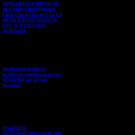
ΠΡΟΣΩΡΙΝΟΣ ΠΙΝΑΚΑΣ
ΔΕΚΤΩΝ ΥΠΟΨΗΦΙΩΝ
ΕΚΠΑΙΔΕΥΤΙΚΩΝ ΓΙΑ ΤΗ
ΘΕΣΗ ΥΠΟΔΙΕΥΘΥΝΤΗ
ΣΤΟ 7ο ΓΥΜΝΑΣΙΟ
ΑΓΡΙΝΙΟΥ
Γενικού ενδιαφέροντος | 07-
08-2026 | Hits:75
Προθεσμία υποβολής
αιτήσεων υποψήφιων μελών
ΕΕΠ-ΕΒΠ για μόνιμο
διορισμό.
Διορισμοί-Μεταθέσεις-
Μετατάξεις | 05-08-2026 |
Hits:55
ΠΛΗΡΩΣΗ
ΚΕΝΟΥΜΕΝΩΝ ΘΕΣΕΩΝ