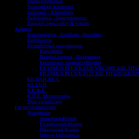
Ομάδες σχολείων
Χωροταξική Κατανομή
Εκδρομές - Επισκέψεις
Εκδηλώσεις - Δραστηριότητες
Σχολικές εφημερίδες & έντυπα
Δράσεις
Επιμορφώσεις - Συνέδρια - Ημερίδες
Εκδηλώσεις
Εκπαιδευτικά προγράμματα
Ευρωπαϊκά
Περιβαλλοντικά - Πολιτιστικά
Ερευνητικές εργασίες (Project)
ERASMUS PLUS KA220 VRCARE ΔΔΕ ΑΙ
ERASMUS PLUS KA122 ΔΔΕ ΑΙΤΩΛΟΑΚΑΡ
ΚΕ.ΠΛΗ.ΝΕ.Τ.
ΚΕ.ΣΥ.Π.
Ε.Κ.Φ.Ε.
Κ.Π.Ε. Μεσολογγίου
Τηλε-εκπαίδευση
Για τον εκπαιδευτικό
Νομοθεσία
Διοικητικά θέματα
Εκπαιδευτικά θέματα
Οικονομικά θέματα
Οδηγοί διαδικασιών