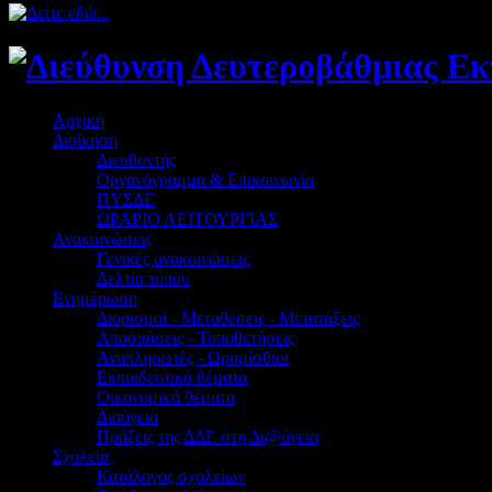
Αρχική
Διοίκηση
Διευθυντής
Οργανόγραμμα & Επικοινωνία
ΠΥΣΔΕ
ΩΡΑΡΙΟ ΛΕΙΤΟΥΡΓΙΑΣ
Ανακοινώσεις
Γενικές ανακοινώσεις
Δελτία τύπου
Ενημέρωση
Διορισμοί - Μεταθέσεις - Μετατάξεις
Αποσπάσεις - Τοποθετήσεις
Αναπληρωτές - Ωρομίσθιοι
Εκπαιδευτικά θέματα
Οικονομικά θέματα
Διαύγεια
Πράξεις της ΔΔΕ στη Δι@ύγεια
Σχολεία
Κατάλογος σχολείων