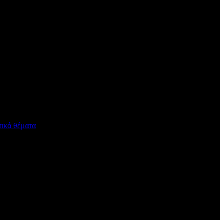
τικά θέματα
Παραπεμπτικό Έγγραφο για Πιστοποιητικό Υγείας Αναπ