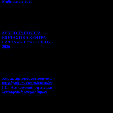
Μαθημάτων 2026
Πανελλήνιες | 03-08-2026 |
Hits:22
ΔΕΛΤΙΟ ΤΥΠΟΥ ΓΙΑ
ΕΞΕΤΑΣΤΙΚΑ ΚΕΝΤΡΑ
ΕΛΛΗΝΩΝ ΕΞΩΤΕΡΙΚΟΥ
2026
Πανελλήνιες | 31-07-2026 |
Hits:28
Χαρακτηρισμός λειτουργικά
υπεράριθμων εκπαιδευτικών
ΓΠ - Ανακοινοποίηση πίνακα
λειτουργικά υπεραρίθμων
Αποσπάσεις-Τοποθετήσεις |
30-07-2026 | Hits:314