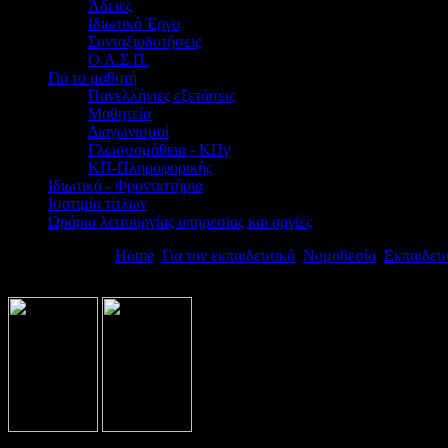
Άδειες
Ιδιωτικό Έργο
Συνταξιοδοτήσεις
Ο.Α.Σ.Π.
Για το μαθητή
Πανελλήνιες εξετάσεις
Μαθητεία
Διαγωνισμοί
Γλωσσομάθεια - ΚΠγ
ΚΠ-Πληροφορικής
Ιδιωτικά - Φροντιστήρια
Ισοτιμία τίτλων
Ωράριο λειτουργίας υπηρεσίας και αργίες
Βρίσκεστε εδώ:
Home
Για τον εκπαιδευτικό
Νομοθεσία
Εκπαιδευ