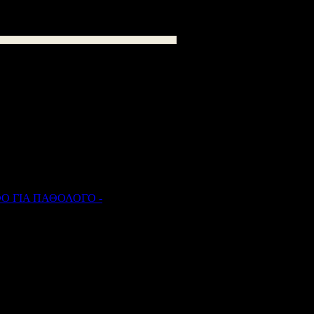
ασκήσουν τα καθήκοντα της
ν,
με βάση παραπεμπτικό έγγραφο στο
ετίας)
θα πρέπει εφεξής να
 να το παραδώσουν στους Ιατρούς των
Ο ΓΙΑ ΠΑΘΟΛΟΓΟ -
363
kB