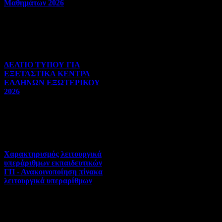
Μαθημάτων 2026
Πανελλήνιες | 03-08-2026 |
Hits:32
ΔΕΛΤΙΟ ΤΥΠΟΥ ΓΙΑ
ΕΞΕΤΑΣΤΙΚΑ ΚΕΝΤΡΑ
ΕΛΛΗΝΩΝ ΕΞΩΤΕΡΙΚΟΥ
2026
Πανελλήνιες | 31-07-2026 |
Hits:40
Χαρακτηρισμός λειτουργικά
υπεράριθμων εκπαιδευτικών
ΓΠ - Ανακοινοποίηση πίνακα
λειτουργικά υπεραρίθμων
Αποσπάσεις-Τοποθετήσεις |
30-07-2026 | Hits:347