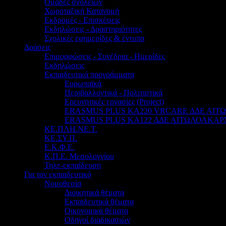
Ομάδες σχολείων
Χωροταξική Κατανομή
Εκδρομές - Επισκέψεις
Εκδηλώσεις - Δραστηριότητες
Σχολικές εφημερίδες & έντυπα
Δράσεις
Επιμορφώσεις - Συνέδρια - Ημερίδες
Εκδηλώσεις
Εκπαιδευτικά προγράμματα
Ευρωπαϊκά
Περιβαλλοντικά - Πολιτιστικά
Ερευνητικές εργασίες (Project)
ERASMUS PLUS KA220 VRCARE ΔΔΕ ΑΙ
ERASMUS PLUS KA122 ΔΔΕ ΑΙΤΩΛΟΑΚΑΡ
ΚΕ.ΠΛΗ.ΝΕ.Τ.
ΚΕ.ΣΥ.Π.
Ε.Κ.Φ.Ε.
Κ.Π.Ε. Μεσολογγίου
Τηλε-εκπαίδευση
Για τον εκπαιδευτικό
Νομοθεσία
Διοικητικά θέματα
Εκπαιδευτικά θέματα
Οικονομικά θέματα
Οδηγοί διαδικασιών