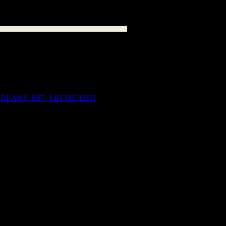
υς έχουν αναπηρία από 67% και πάνω ή
ίως.
ΒΕΑΦΧ-ΜΙ7- ΜΗ ΜΕΙΩΣΗ
430
kB