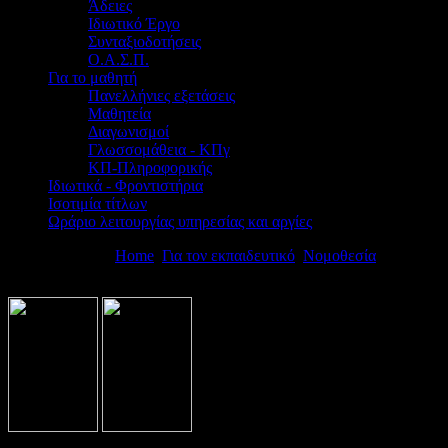
Άδειες
Ιδιωτικό Έργο
Συνταξιοδοτήσεις
Ο.Α.Σ.Π.
Για το μαθητή
Πανελλήνιες εξετάσεις
Μαθητεία
Διαγωνισμοί
Γλωσσομάθεια - ΚΠγ
ΚΠ-Πληροφορικής
Ιδιωτικά - Φροντιστήρια
Ισοτιμία τίτλων
Ωράριο λειτουργίας υπηρεσίας και αργίες
Βρίσκεστε εδώ:
Home
Για τον εκπαιδευτικό
Νομοθεσία
Διοικητικ