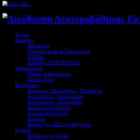
Αρχική
Διοίκηση
Διευθυντής
Οργανόγραμμα & Επικοινωνία
ΠΥΣΔΕ
ΩΡΑΡΙΟ ΛΕΙΤΟΥΡΓΙΑΣ
Ανακοινώσεις
Γενικές ανακοινώσεις
Δελτία τύπου
Ενημέρωση
Διορισμοί - Μεταθέσεις - Μετατάξεις
Αποσπάσεις - Τοποθετήσεις
Αναπληρωτές - Ωρομίσθιοι
Εκπαιδευτικά θέματα
Οικονομικά θέματα
Διαύγεια
Πράξεις της ΔΔΕ στη Δι@ύγεια
Σχολεία
Κατάλογος σχολείων