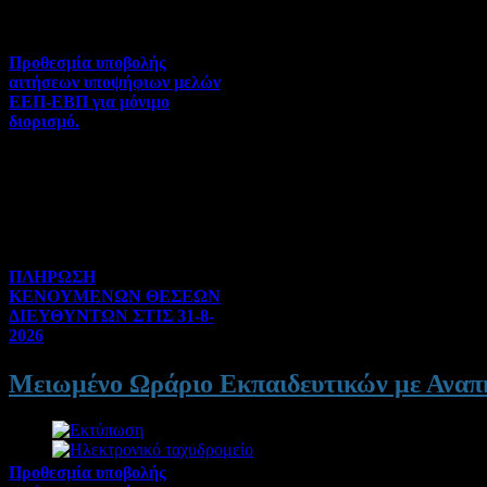
Προθεσμία υποβολής
αιτήσεων υποψήφιων μελών
ΕΕΠ-ΕΒΠ για μόνιμο
διορισμό.
Διορισμοί-Μεταθέσεις-
Μετατάξεις | 05-08-2026 |
Hits:60
ΠΛΗΡΩΣΗ
ΚΕΝΟΥΜΕΝΩΝ ΘΕΣΕΩΝ
ΔΙΕΥΘΥΝΤΩΝ ΣΤΙΣ 31-8-
2026
Γενικού ενδιαφέροντος | 04-
Μειωμένο Ωράριο Εκπαιδευτικών με Αναπ
08-2026 | Hits:203
Προθεσμία υποβολής
Λεπτομέρειες