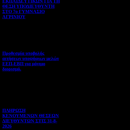
ΕΚΠΑΙΔΕΥΤΙΚΩΝ ΓΙΑ ΤΗ
ΘΕΣΗ ΥΠΟΔΙΕΥΘΥΝΤΗ
ΣΤΟ 7ο ΓΥΜΝΑΣΙΟ
ΑΓΡΙΝΙΟΥ
Γενικού ενδιαφέροντος | 07-
08-2026 | Hits:82
Προθεσμία υποβολής
αιτήσεων υποψήφιων μελών
ΕΕΠ-ΕΒΠ για μόνιμο
διορισμό.
Διορισμοί-Μεταθέσεις-
Μετατάξεις | 05-08-2026 |
Hits:55
ΠΛΗΡΩΣΗ
ΚΕΝΟΥΜΕΝΩΝ ΘΕΣΕΩΝ
ΔΙΕΥΘΥΝΤΩΝ ΣΤΙΣ 31-8-
2026