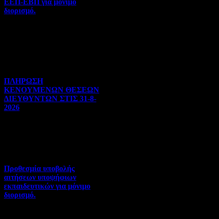
ΕΕΠ-ΕΒΠ για μόνιμο
διορισμό.
Διορισμοί-Μεταθέσεις-
Μετατάξεις | 05-08-2026 |
Hits:35
ΠΛΗΡΩΣΗ
ΚΕΝΟΥΜΕΝΩΝ ΘΕΣΕΩΝ
ΔΙΕΥΘΥΝΤΩΝ ΣΤΙΣ 31-8-
2026
Γενικού ενδιαφέροντος | 04-
08-2026 | Hits:129
Προθεσμία υποβολής
αιτήσεων υποψήφιων
εκπαιδευτικών για μόνιμο
διορισμό.
Διορισμοί-Μεταθέσεις-