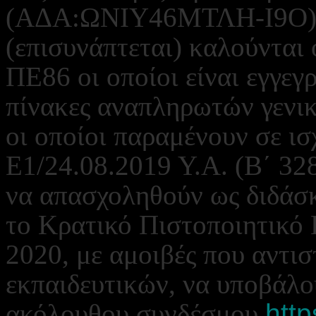
(ΑΔΑ:ΩΝΙΥ46ΜΤΛΗ-Ι9Ο) α
(επισυνάπτεται) καλούνται 
ΠΕ86 οι οποίοι είναι εγγεγ
πίνακες αναπληρωτών γενικ
οι οποίοι παραμένουν σε ι
Ε1/24.08.2019 Υ.Α. (Β΄ 3
να απασχοληθούν ως διδάσ
το Κρατικό Πιστοποιητικό 
2020, με αμοιβές που αντισ
εκπαιδευτικών, να υποβάλο
ακόλουθου συνδέσμου
http