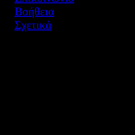
Βοήθεια
Σχετικά
Διεύθυνση Δ/θμιας Εκπ/
Σχεδιασμός - Ανάπτυξη: 