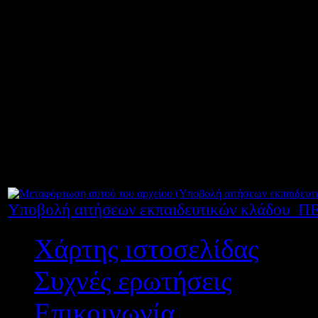
αναλάβουν τη διδασκαλία σε 
σχολικές μονάδες είτε όχι
,
οφ
στη Δ.Δ.Ε. Αιτωλοακαρνανί
δηλώνουν κατά σειρά τις σχολι
οποίες επιθυμούν να αναλάβου
ΚΠπ,
έως και την Τετάρτη 23
Υποβολή αιτήσεων εκπαιδευτικών κλάδου_ΠΕ
Χάρτης ιστοσελίδας
Συχνές ερωτήσεις
Επικοινωνία