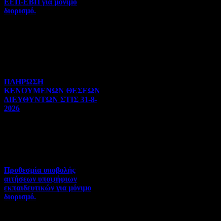
ΕΕΠ-ΕΒΠ για μόνιμο
διορισμό.
Διορισμοί-Μεταθέσεις-
Μετατάξεις | 05-08-2026 |
Hits:34
ΠΛΗΡΩΣΗ
ΚΕΝΟΥΜΕΝΩΝ ΘΕΣΕΩΝ
ΔΙΕΥΘΥΝΤΩΝ ΣΤΙΣ 31-8-
2026
Γενικού ενδιαφέροντος | 04-
08-2026 | Hits:121
Προθεσμία υποβολής
αιτήσεων υποψήφιων
εκπαιδευτικών για μόνιμο
διορισμό.
Διορισμοί-Μεταθέσεις-