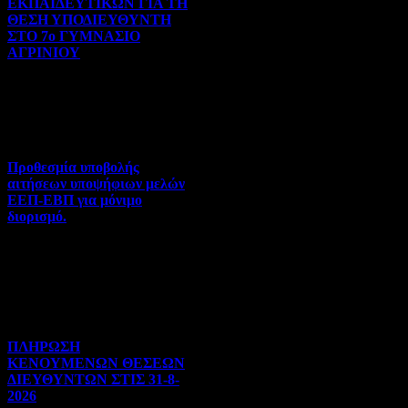
ΕΚΠΑΙΔΕΥΤΙΚΩΝ ΓΙΑ ΤΗ
ΘΕΣΗ ΥΠΟΔΙΕΥΘΥΝΤΗ
ΣΤΟ 7ο ΓΥΜΝΑΣΙΟ
ΑΓΡΙΝΙΟΥ
Γενικού ενδιαφέροντος | 07-
08-2026 | Hits:59
Προθεσμία υποβολής
αιτήσεων υποψήφιων μελών
ΕΕΠ-ΕΒΠ για μόνιμο
διορισμό.
Διορισμοί-Μεταθέσεις-
Μετατάξεις | 05-08-2026 |
Hits:49
ΠΛΗΡΩΣΗ
ΚΕΝΟΥΜΕΝΩΝ ΘΕΣΕΩΝ
ΔΙΕΥΘΥΝΤΩΝ ΣΤΙΣ 31-8-
2026