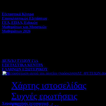
Η θεατρική ομάδα του σ
Εξεταστικά Κέντρα
Επαναληπτικών Εξετάσεων
ΓΕΛ, ΕΠΑΛ, Ειδικών
“ΤΟ ΘΑΥΜ
Μαθημάτων και Μουσικών
Μαθημάτων 2026
Πανελλήνιες | 03-08-2026 |
Hits:33
ΠΑΡΑΣΚΕΥΗ 1 ΜΑΪΟ
ΔΕΛΤΙΟ ΤΥΠΟΥ ΓΙΑ
ΕΞΕΤΑΣΤΙΚΑ ΚΕΝΤΡΑ
Συνημμένα:
ΕΛΛΗΝΩΝ ΕΞΩΤΕΡΙΚΟΥ
2026
Χάρτης ιστοσελίδας
Πανελλήνιες | 31-07-2026 |
Hits:41
Συχνές ερωτήσεις
Χαρακτηρισμός λειτουργικά