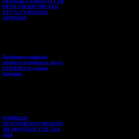
ΕΚΠΑΙΔΕΥΤΙΚΩΝ ΓΙΑ ΤΗ
ΘΕΣΗ ΥΠΟΔΙΕΥΘΥΝΤΗ
ΣΤΟ 7ο ΓΥΜΝΑΣΙΟ
ΑΓΡΙΝΙΟΥ
Γενικού ενδιαφέροντος | 07-
08-2026 | Hits:101
Προθεσμία υποβολής
αιτήσεων υποψήφιων μελών
ΕΕΠ-ΕΒΠ για μόνιμο
διορισμό.
Διορισμοί-Μεταθέσεις-
Μετατάξεις | 05-08-2026 |
Hits:62
ΠΛΗΡΩΣΗ
ΚΕΝΟΥΜΕΝΩΝ ΘΕΣΕΩΝ
ΔΙΕΥΘΥΝΤΩΝ ΣΤΙΣ 31-8-
2026