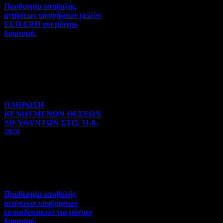
Προθεσμία υποβολής
αιτήσεων υποψήφιων μελών
ΕΕΠ-ΕΒΠ για μόνιμο
διορισμό.
Διορισμοί-Μεταθέσεις-
Μετατάξεις | 05-08-2026 |
Hits:30
ΠΛΗΡΩΣΗ
ΚΕΝΟΥΜΕΝΩΝ ΘΕΣΕΩΝ
ΔΙΕΥΘΥΝΤΩΝ ΣΤΙΣ 31-8-
2026
Γενικού ενδιαφέροντος | 04-
08-2026 | Hits:108
Προθεσμία υποβολής
αιτήσεων υποψήφιων
εκπαιδευτικών για μόνιμο
διορισμό.