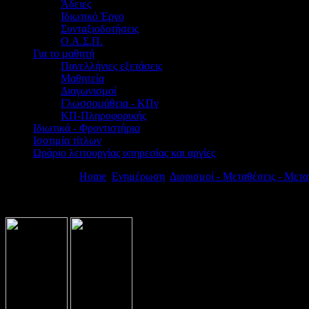
Άδειες
Ιδιωτικό Έργο
Συνταξιοδοτήσεις
Ο.Α.Σ.Π.
Για το μαθητή
Πανελλήνιες εξετάσεις
Μαθητεία
Διαγωνισμοί
Γλωσσομάθεια - ΚΠγ
ΚΠ-Πληροφορικής
Ιδιωτικά - Φροντιστήρια
Ισοτιμία τίτλων
Ωράριο λειτουργίας υπηρεσίας και αργίες
Βρίσκεστε εδώ:
Home
Ενημέρωση
Διορισμοί - Μεταθέσεις - Μετα
ΚΕΔΑΣΥ & ΕΚΠ/ΚΩΝ ΠΕ κλ. ΠΕ79,ΠΕ08 & ΠΕ91 ΣΕ ΜΟΥΣΙ