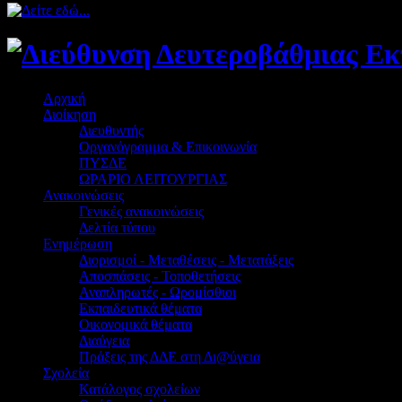
Αρχική
Διοίκηση
Διευθυντής
Οργανόγραμμα & Επικοινωνία
ΠΥΣΔΕ
ΩΡΑΡΙΟ ΛΕΙΤΟΥΡΓΙΑΣ
Ανακοινώσεις
Γενικές ανακοινώσεις
Δελτία τύπου
Ενημέρωση
Διορισμοί - Μεταθέσεις - Μετατάξεις
Αποσπάσεις - Τοποθετήσεις
Αναπληρωτές - Ωρομίσθιοι
Εκπαιδευτικά θέματα
Οικονομικά θέματα
Διαύγεια
Πράξεις της ΔΔΕ στη Δι@ύγεια
Σχολεία
Κατάλογος σχολείων