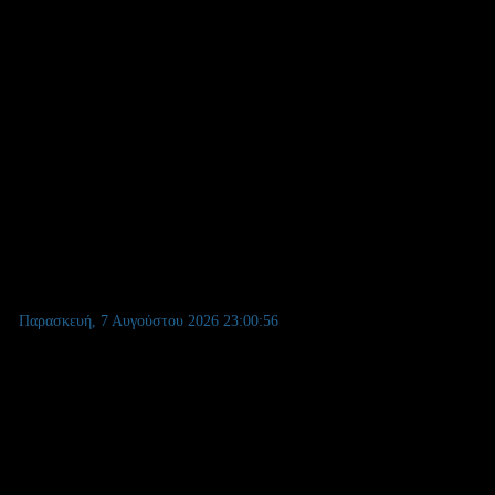
ΕΕΠ/ΕΒΠ σε κλ. ΕΚΠ/ΚΩΝ & ΣΕ
26
Παρασκευή, 7 Αυγούστου 2026
23:00:57