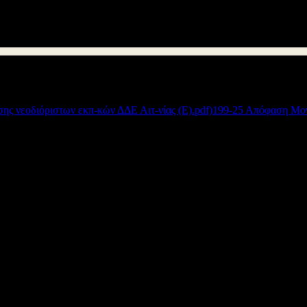
κών (2020, 2021 και 2022) της ΔΔΕ Αιτωλοακαρνανίας.
Συνημμένα:
199-25 Απόφαση Μον
Διεύθυνση Δ/θμιας Εκπ/σης Αιτωλοακαρνανίας
© 2012
Σχεδιασμός - Ανάπτυξη: Μανώλης Γαρεφαλάκης - Γιάννης Χατζής