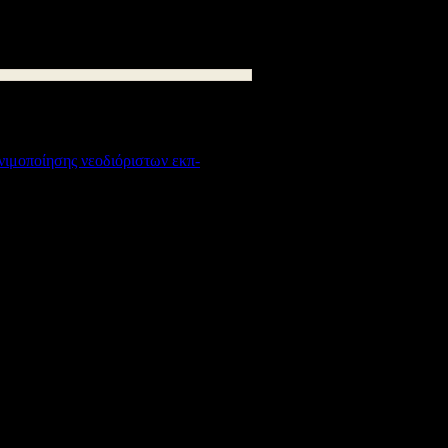
ιμοποίησης νεοδιόριστων εκπ-
891
kB