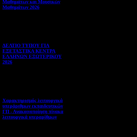
Μαθημάτων και Μουσικών
Μαθημάτων 2026
Πανελλήνιες | 03-08-2026 |
Hits:25
ΔΕΛΤΙΟ ΤΥΠΟΥ ΓΙΑ
ΕΞΕΤΑΣΤΙΚΑ ΚΕΝΤΡΑ
ΕΛΛΗΝΩΝ ΕΞΩΤΕΡΙΚΟΥ
2026
Πανελλήνιες | 31-07-2026 |
Hits:30
Χαρακτηρισμός λειτουργικά
υπεράριθμων εκπαιδευτικών
ΓΠ - Ανακοινοποίηση πίνακα
λειτουργικά υπεραρίθμων
Αποσπάσεις-Τοποθετήσεις |
30-07-2026 | Hits:324