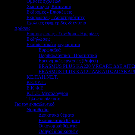
Ομάδες σχολείων
Χωροταξική Κατανομή
Εκδρομές - Επισκέψεις
Εκδηλώσεις - Δραστηριότητες
Σχολικές εφημερίδες & έντυπα
Δράσεις
Επιμορφώσεις - Συνέδρια - Ημερίδες
Εκδηλώσεις
Εκπαιδευτικά προγράμματα
Ευρωπαϊκά
Περιβαλλοντικά - Πολιτιστικά
Ερευνητικές εργασίες (Project)
ERASMUS PLUS KA220 VRCARE ΔΔΕ ΑΙ
ERASMUS PLUS KA122 ΔΔΕ ΑΙΤΩΛΟΑΚΑΡ
ΚΕ.ΠΛΗ.ΝΕ.Τ.
ΚΕ.ΣΥ.Π.
Ε.Κ.Φ.Ε.
Κ.Π.Ε. Μεσολογγίου
Τηλε-εκπαίδευση
Για τον εκπαιδευτικό
Νομοθεσία
Διοικητικά θέματα
Εκπαιδευτικά θέματα
Οικονομικά θέματα
Οδηγοί διαδικασιών