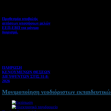
08-2026 | Hits:40
Προθεσμία υποβολής
αιτήσεων υποψήφιων μελών
ΕΕΠ-ΕΒΠ για μόνιμο
διορισμό.
Διορισμοί-Μεταθέσεις-
Μετατάξεις | 05-08-2026 |
Hits:45
ΠΛΗΡΩΣΗ
ΚΕΝΟΥΜΕΝΩΝ ΘΕΣΕΩΝ
ΔΙΕΥΘΥΝΤΩΝ ΣΤΙΣ 31-8-
2026
Γενικού ενδιαφέροντος | 04-
Μονιμοποίηση νεοδιόριστων εκπαιδευτικώ
08-2026 | Hits:162