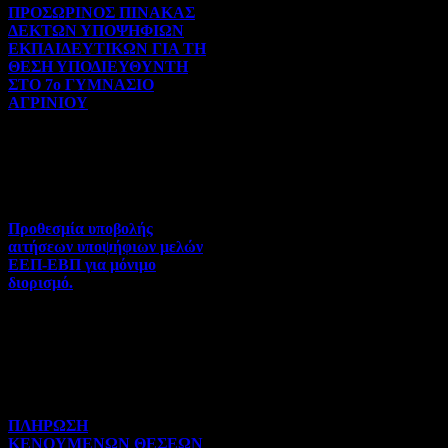
ΠΡΟΣΩΡΙΝΟΣ ΠΙΝΑΚΑΣ
ΔΕΚΤΩΝ ΥΠΟΨΗΦΙΩΝ
ΕΚΠΑΙΔΕΥΤΙΚΩΝ ΓΙΑ ΤΗ
ΘΕΣΗ ΥΠΟΔΙΕΥΘΥΝΤΗ
ΣΤΟ 7ο ΓΥΜΝΑΣΙΟ
ΑΓΡΙΝΙΟΥ
Γενικού ενδιαφέροντος | 07-
08-2026 | Hits:130
Προθεσμία υποβολής
αιτήσεων υποψήφιων μελών
ΕΕΠ-ΕΒΠ για μόνιμο
διορισμό.
Διορισμοί-Μεταθέσεις-
Μετατάξεις | 05-08-2026 |
Hits:75
ΠΛΗΡΩΣΗ
ΚΕΝΟΥΜΕΝΩΝ ΘΕΣΕΩΝ