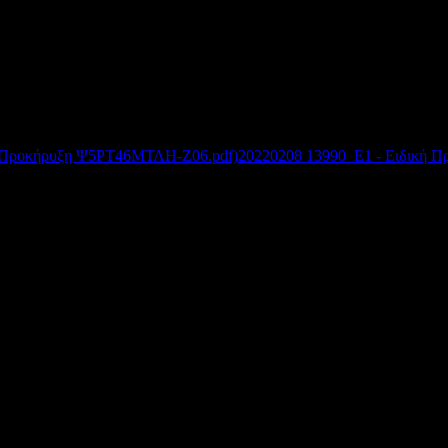
ή
τους
ως
αναπληρωτών
,
πλήρους
ή/και
ς ή/και ομάδες σχολικών μονάδων
,
για το σχολικό
έτος 20
4
Φεβρουαρίου
20
2
2
Συνημμένα:
20220208 13990_Ε1 - Ειδική
Διεύθυνση Δ/θμιας Εκπ/σης Αιτωλοακαρνανίας
© 2012
Σχεδιασμός - Ανάπτυξη: Μανώλης Γαρεφαλάκης - Γιάννης Χατζής