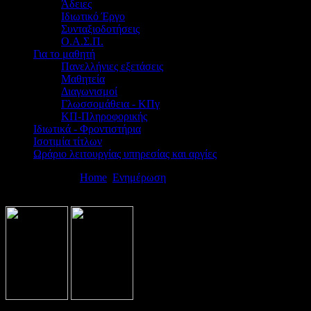
Άδειες
Ιδιωτικό Έργο
Συνταξιοδοτήσεις
Ο.Α.Σ.Π.
Για το μαθητή
Πανελλήνιες εξετάσεις
Μαθητεία
Διαγωνισμοί
Γλωσσομάθεια - ΚΠγ
ΚΠ-Πληροφορικής
Ιδιωτικά - Φροντιστήρια
Ισοτιμία τίτλων
Ωράριο λειτουργίας υπηρεσίας και αργίες
Βρίσκεστε εδώ:
Home
Ενημέρωση
Αναπληρωτές - Ωρομίσθιοι