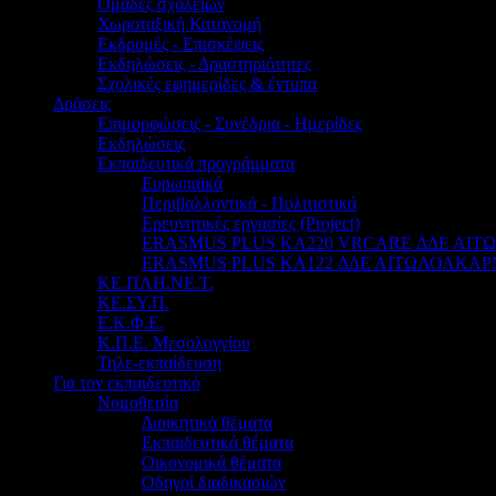
Ομάδες σχολείων
Χωροταξική Κατανομή
Εκδρομές - Επισκέψεις
Εκδηλώσεις - Δραστηριότητες
Σχολικές εφημερίδες & έντυπα
Δράσεις
Επιμορφώσεις - Συνέδρια - Ημερίδες
Εκδηλώσεις
Εκπαιδευτικά προγράμματα
Ευρωπαϊκά
Περιβαλλοντικά - Πολιτιστικά
Ερευνητικές εργασίες (Project)
ERASMUS PLUS KA220 VRCARE ΔΔΕ ΑΙ
ERASMUS PLUS KA122 ΔΔΕ ΑΙΤΩΛΟΑΚΑΡ
ΚΕ.ΠΛΗ.ΝΕ.Τ.
ΚΕ.ΣΥ.Π.
Ε.Κ.Φ.Ε.
Κ.Π.Ε. Μεσολογγίου
Τηλε-εκπαίδευση
Για τον εκπαιδευτικό
Νομοθεσία
Διοικητικά θέματα
Εκπαιδευτικά θέματα
Οικονομικά θέματα
Οδηγοί διαδικασιών