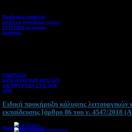
Προθεσμία υποβολής
αιτήσεων υποψήφιων μελών
ΕΕΠ-ΕΒΠ για μόνιμο
διορισμό.
Διορισμοί-Μεταθέσεις-
Μετατάξεις | 05-08-2026 |
Hits:43
ΠΛΗΡΩΣΗ
ΚΕΝΟΥΜΕΝΩΝ ΘΕΣΕΩΝ
ΔΙΕΥΘΥΝΤΩΝ ΣΤΙΣ 31-8-
2026
Γενικού ενδιαφέροντος | 04-
Ειδική προκήρυξη κάλυψης λειτουργικών κ
08-2026 | Hits:153
εκπαίδευσης [άρθρο 86 του ν. 4547/2018 (Α’
Προθεσμία υποβολής