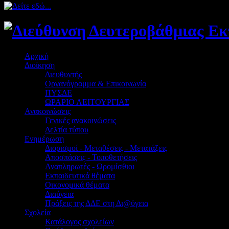
Αρχική
Διοίκηση
Διευθυντής
Οργανόγραμμα & Επικοινωνία
ΠΥΣΔΕ
ΩΡΑΡΙΟ ΛΕΙΤΟΥΡΓΙΑΣ
Ανακοινώσεις
Γενικές ανακοινώσεις
Δελτία τύπου
Ενημέρωση
Διορισμοί - Μεταθέσεις - Μετατάξεις
Αποσπάσεις - Τοποθετήσεις
Αναπληρωτές - Ωρομίσθιοι
Εκπαιδευτικά θέματα
Οικονομικά θέματα
Διαύγεια
Πράξεις της ΔΔΕ στη Δι@ύγεια
Σχολεία
Κατάλογος σχολείων