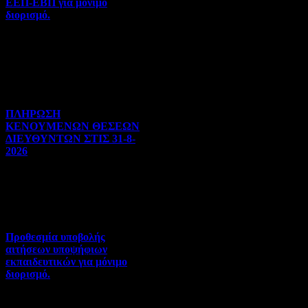
ΕΕΠ-ΕΒΠ για μόνιμο
διορισμό.
Διορισμοί-Μεταθέσεις-
Μετατάξεις | 05-08-2026 |
Hits:26
ΠΛΗΡΩΣΗ
ΚΕΝΟΥΜΕΝΩΝ ΘΕΣΕΩΝ
ΔΙΕΥΘΥΝΤΩΝ ΣΤΙΣ 31-8-
2026
Γενικού ενδιαφέροντος | 04-
08-2026 | Hits:89
Προθεσμία υποβολής
αιτήσεων υποψήφιων
εκπαιδευτικών για μόνιμο
διορισμό.
Διορισμοί-Μεταθέσεις-