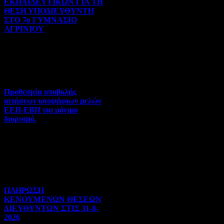
ΕΚΠΑΙΔΕΥΤΙΚΩΝ ΓΙΑ ΤΗ
ΘΕΣΗ ΥΠΟΔΙΕΥΘΥΝΤΗ
ΣΤΟ 7ο ΓΥΜΝΑΣΙΟ
ΑΓΡΙΝΙΟΥ
Γενικού ενδιαφέροντος | 07-
08-2026 | Hits:51
Προθεσμία υποβολής
αιτήσεων υποψήφιων μελών
ΕΕΠ-ΕΒΠ για μόνιμο
διορισμό.
Διορισμοί-Μεταθέσεις-
Μετατάξεις | 05-08-2026 |
Hits:46
ΠΛΗΡΩΣΗ
ΚΕΝΟΥΜΕΝΩΝ ΘΕΣΕΩΝ
ΔΙΕΥΘΥΝΤΩΝ ΣΤΙΣ 31-8-
2026