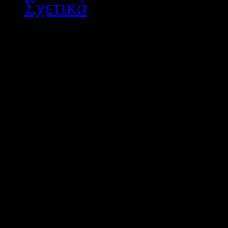
Σχετικά
Διεύθυνση Δ/θμιας Εκπ/
Σχεδιασμός - Ανάπτυξη: 