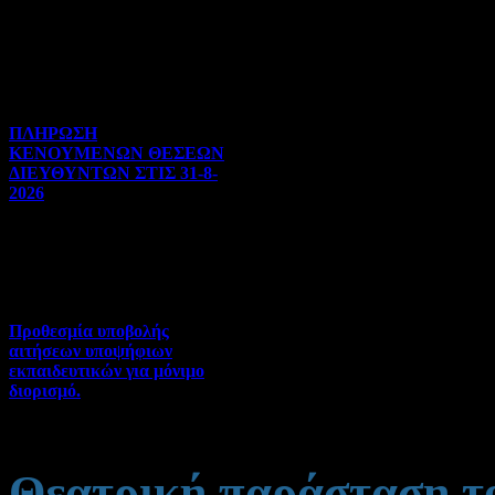
Διορισμοί-Μεταθέσεις-
Μετατάξεις | 05-08-2026 |
Hits:35
ΠΛΗΡΩΣΗ
ΚΕΝΟΥΜΕΝΩΝ ΘΕΣΕΩΝ
ΔΙΕΥΘΥΝΤΩΝ ΣΤΙΣ 31-8-
2026
Γενικού ενδιαφέροντος | 04-
08-2026 | Hits:128
Προθεσμία υποβολής
αιτήσεων υποψήφιων
εκπαιδευτικών για μόνιμο
διορισμό.
Διορισμοί-Μεταθέσεις-
Μετατάξεις | 04-08-2026 |
Hits:65
Θεατρική παράσταση τ