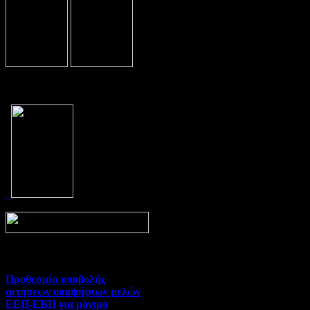
Prev
Next
Προθεσμία υποβολής
αιτήσεων υποψήφιων μελών
ΕΕΠ-ΕΒΠ για μόνιμο