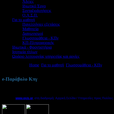
Άδειες
Ιδιωτικό Έργο
Συνταξιοδοτήσεις
Ο.Α.Σ.Π.
Για το μαθητή
Πανελλήνιες εξετάσεις
Μαθητεία
Διαγωνισμοί
Γλωσσομάθεια - ΚΠγ
ΚΠ-Πληροφορικής
Ιδιωτικά - Φροντιστήρια
Ισοτιμία τίτλων
Ωράριο λειτουργίας υπηρεσίας και αργίες
Βρίσκεστε εδώ:
Home
Για το μαθητή
Γλωσσομάθεια - ΚΠγ
ΠΡΟΓ
e-Παράβολο Κπγ
Οδηγίες
για την έκδοση ηλεκτρονικού παραβόλου για το Κπγ.
Οι συναλλ
προβαίνουν και μόνοι τους στην έκδοση
e-παραβόλου
, μέσω της δι
Γ.Γ.Π.Σ. (
www.gsis.gr
, στη διαδρομή: Αρχική Σελίδα / Υπηρεσίες προς Πολίτες