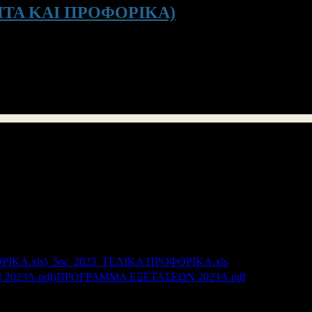
ΤΑ ΚΑΙ ΠΡΟΦΟΡΙΚΑ)
(το πρόγραμμα των προφορικών θα αναρτηθεί μετά τις 15.00 αύριο 
Κυριακή 14-5-2023.
 της οδού Λορέντζου Μαβίλη 5.
να:
_5ος_2023_ΤΕΛΙΚΑ ΠΡΟΦΟΡΙΚΑ.xls
68 kB
ΠΡΟΓΡΑΜΜΑ ΕΞΕΤΑΣΕΩΝ 2023Α.pdf
411 kB