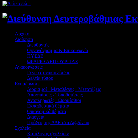
Αρχική
Διοίκηση
Διευθυντής
Οργανόγραμμα & Επικοινωνία
ΠΥΣΔΕ
ΩΡΑΡΙΟ ΛΕΙΤΟΥΡΓΙΑΣ
Ανακοινώσεις
Γενικές ανακοινώσεις
Δελτία τύπου
Ενημέρωση
Διορισμοί - Μεταθέσεις - Μετατάξεις
Αποσπάσεις - Τοποθετήσεις
Αναπληρωτές - Ωρομίσθιοι
Εκπαιδευτικά θέματα
Οικονομικά θέματα
Διαύγεια
Πράξεις της ΔΔΕ στη Δι@ύγεια
Σχολεία
Κατάλογος σχολείων