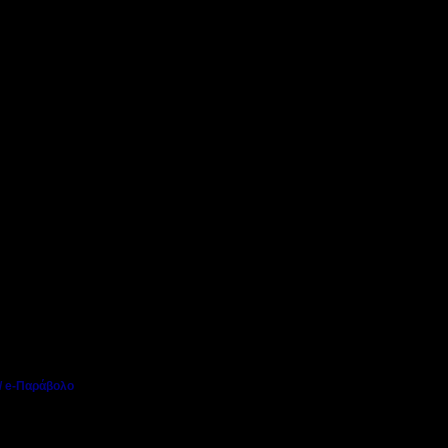
ΡΑΜΜΑ ΕΞΕΤΑΣΕΩΝ ΚΠΓ (ΓΡΑΠΤΑ ΚΑΙ ΠΡΟΦΟΡΙΚΑ)
ασσόμενοι μπορούν να
αδικτυακής πύλης της
).
 / e-Παράβολο