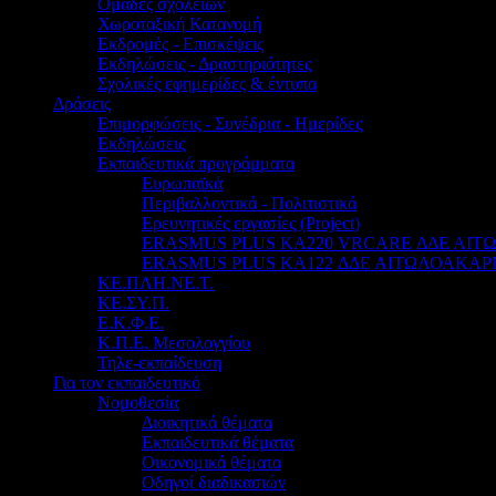
Ομάδες σχολείων
Χωροταξική Κατανομή
Εκδρομές - Επισκέψεις
Εκδηλώσεις - Δραστηριότητες
Σχολικές εφημερίδες & έντυπα
Δράσεις
Επιμορφώσεις - Συνέδρια - Ημερίδες
Εκδηλώσεις
Εκπαιδευτικά προγράμματα
Ευρωπαϊκά
Περιβαλλοντικά - Πολιτιστικά
Ερευνητικές εργασίες (Project)
ERASMUS PLUS KA220 VRCARE ΔΔΕ ΑΙ
ERASMUS PLUS KA122 ΔΔΕ ΑΙΤΩΛΟΑΚΑΡ
ΚΕ.ΠΛΗ.ΝΕ.Τ.
ΚΕ.ΣΥ.Π.
Ε.Κ.Φ.Ε.
Κ.Π.Ε. Μεσολογγίου
Τηλε-εκπαίδευση
Για τον εκπαιδευτικό
Νομοθεσία
Διοικητικά θέματα
Εκπαιδευτικά θέματα
Οικονομικά θέματα
Οδηγοί διαδικασιών