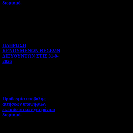
διορισμό.
Διορισμοί-Μεταθέσεις-
Μετατάξεις | 05-08-2026 |
Hits:27
ΠΛΗΡΩΣΗ
ΚΕΝΟΥΜΕΝΩΝ ΘΕΣΕΩΝ
ΔΙΕΥΘΥΝΤΩΝ ΣΤΙΣ 31-8-
2026
Γενικού ενδιαφέροντος | 04-
08-2026 | Hits:93
Προθεσμία υποβολής
αιτήσεων υποψήφιων
εκπαιδευτικών για μόνιμο
διορισμό.
Διορισμοί-Μεταθέσεις-
Μετατάξεις | 04-08-2026 |