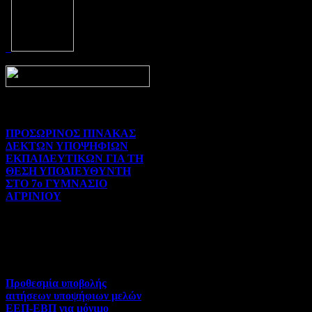
Prev
Next
ΠΡΟΣΩΡΙΝΟΣ ΠΙΝΑΚΑΣ
ΔΕΚΤΩΝ ΥΠΟΨΗΦΙΩΝ
ΕΚΠΑΙΔΕΥΤΙΚΩΝ ΓΙΑ ΤΗ
ΘΕΣΗ ΥΠΟΔΙΕΥΘΥΝΤΗ
ΣΤΟ 7ο ΓΥΜΝΑΣΙΟ
ΑΓΡΙΝΙΟΥ
Γενικού ενδιαφέροντος | 07-
08-2026 | Hits:76
Προθεσμία υποβολής
αιτήσεων υποψήφιων μελών
ΕΕΠ-ΕΒΠ για μόνιμο