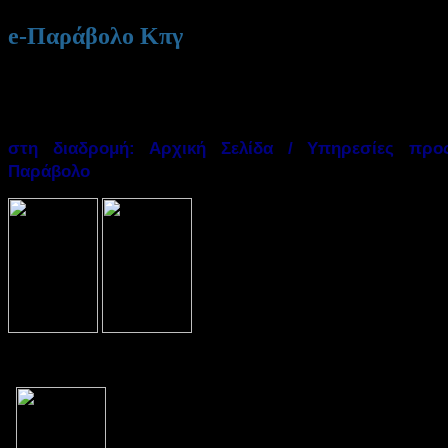
e-Παράβολο Κπγ
Οδηγίες
για την έκδοση ηλεκτρονικού παραβόλου
συναλλασσόμενοι μπορούν να προβαίνουν και μόνοι τ
e-παραβόλου
, μέσω της διαδικτυακής πύλης της Γ.Γ.Π.
στη διαδρομή: Αρχική Σελίδα / Υπηρεσίες προς
).
Παράβολο