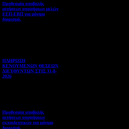
Προθεσμία υποβολής
αιτήσεων υποψήφιων μελών
ΕΕΠ-ΕΒΠ για μόνιμο
διορισμό.
Διορισμοί-Μεταθέσεις-
Μετατάξεις | 05-08-2026 |
Hits:26
ΠΛΗΡΩΣΗ
ΚΕΝΟΥΜΕΝΩΝ ΘΕΣΕΩΝ
ΔΙΕΥΘΥΝΤΩΝ ΣΤΙΣ 31-8-
2026
Γενικού ενδιαφέροντος | 04-
08-2026 | Hits:89
Προθεσμία υποβολής
αιτήσεων υποψήφιων
εκπαιδευτικών για μόνιμο
διορισμό.