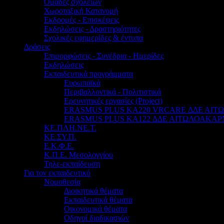
Ομάδες σχολείων
Χωροταξική Κατανομή
Εκδρομές - Επισκέψεις
Εκδηλώσεις - Δραστηριότητες
Σχολικές εφημερίδες & έντυπα
Δράσεις
Επιμορφώσεις - Συνέδρια - Ημερίδες
Εκδηλώσεις
Εκπαιδευτικά προγράμματα
Ευρωπαϊκά
Περιβαλλοντικά - Πολιτιστικά
Ερευνητικές εργασίες (Project)
ERASMUS PLUS KA220 VRCARE ΔΔΕ ΑΙ
ERASMUS PLUS KA122 ΔΔΕ ΑΙΤΩΛΟΑΚΑΡ
ΚΕ.ΠΛΗ.ΝΕ.Τ.
ΚΕ.ΣΥ.Π.
Ε.Κ.Φ.Ε.
Κ.Π.Ε. Μεσολογγίου
Τηλε-εκπαίδευση
Για τον εκπαιδευτικό
Νομοθεσία
Διοικητικά θέματα
Εκπαιδευτικά θέματα
Οικονομικά θέματα
Οδηγοί διαδικασιών