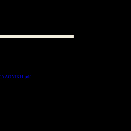
από 29-4-2015 έως 1-5-2015.
-05-2015 και ώρα 12.00 μ.
ΑΛΟΝΙΚΗ.pdf
102 kB