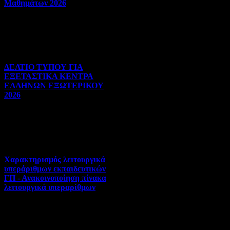
Μαθημάτων 2026
Πανελλήνιες | 03-08-2026 |
Hits:22
ΔΕΛΤΙΟ ΤΥΠΟΥ ΓΙΑ
ΕΞΕΤΑΣΤΙΚΑ ΚΕΝΤΡΑ
ΕΛΛΗΝΩΝ ΕΞΩΤΕΡΙΚΟΥ
2026
Πανελλήνιες | 31-07-2026 |
Hits:28
Χαρακτηρισμός λειτουργικά
υπεράριθμων εκπαιδευτικών
ΓΠ - Ανακοινοποίηση πίνακα
λειτουργικά υπεραρίθμων
Αποσπάσεις-Τοποθετήσεις |
30-07-2026 | Hits:309