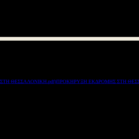
 πολυήμερη
εκπαιδευτική
εκδρομή
του σχολείου
στη Θεσσαλονίκη 
 σφραγισμένο φάκελο στο
Γυμνάσιο Νεάπολης
μέχρι την Τετάρτη
1
Συνημμένα:
ΠΡΟΚΗΡΥΞΗ ΕΚΔΡΟΜΗΣ ΣΤΗ ΘΕΣΣ
Διεύθυνση Δ/θμιας Εκπ/σης Αιτωλοακαρνανίας
© 2012
Σχεδιασμός - Ανάπτυξη: Μανώλης Γαρεφαλάκης - Γιάννης Χατζής