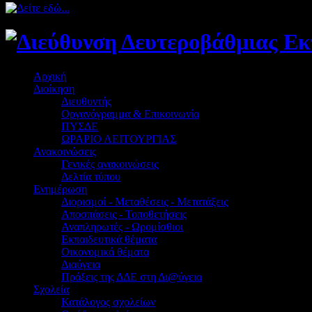
Αρχική
Διοίκηση
Διευθυντής
Οργανόγραμμα & Επικοινωνία
ΠΥΣΔΕ
ΩΡΑΡΙΟ ΛΕΙΤΟΥΡΓΙΑΣ
Ανακοινώσεις
Γενικές ανακοινώσεις
Δελτία τύπου
Ενημέρωση
Διορισμοί - Μεταθέσεις - Μετατάξεις
Αποσπάσεις - Τοποθετήσεις
Αναπληρωτές - Ωρομίσθιοι
Εκπαιδευτικά θέματα
Οικονομικά θέματα
Διαύγεια
Πράξεις της ΔΔΕ στη Δι@ύγεια
Σχολεία
Κατάλογος σχολείων