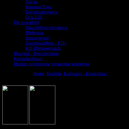
Άδειες
Ιδιωτικό Έργο
Συνταξιοδοτήσεις
Ο.Α.Σ.Π.
Για το μαθητή
Πανελλήνιες εξετάσεις
Μαθητεία
Διαγωνισμοί
Γλωσσομάθεια - ΚΠγ
ΚΠ-Πληροφορικής
Ιδιωτικά - Φροντιστήρια
Ισοτιμία τίτλων
Ωράριο λειτουργίας υπηρεσίας και αργίες
Βρίσκεστε εδώ:
Home
Σχολεία
Εκδρομές - Επισκέψεις
Προκήρυξη