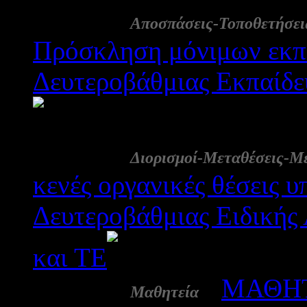
29 Ιουλ:
Αποσπάσεις-Τοποθετήσει
Πρόσκληση μόνιμων εκπ
Δευτεροβάθμιας Εκπαίδε
2183
29 Ιουλ:
Διορισμοί-Μεταθέσεις-Μ
κενές οργανικές θέσεις
Δευτεροβάθμιας Ειδικής
και ΤΕ
2170
20 Ιουλ:
-
ΜΑΘΗΤΕ
Μαθητεία