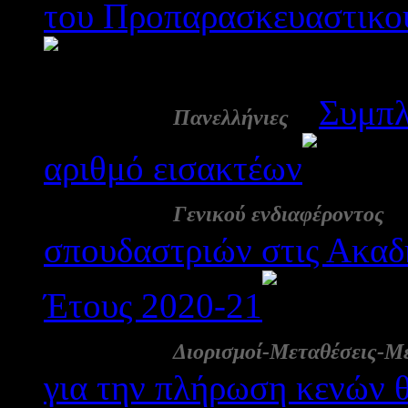
του Προπαρασκευαστικο
1736
13 Ιουλ:
-
Συμπλ
Πανελλήνιες
αριθμό εισακτέων
1
08 Ιουλ:
Γενικού ενδιαφέροντος
σπουδαστριών στις Ακαδ
Έτους 2020-21
195
03 Ιουλ:
Διορισμοί-Μεταθέσεις-Μ
για την πλήρωση κενών 