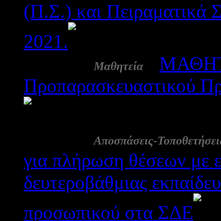
(Π.Σ.) και Πειραματικά Σ
2021.
2089
02 Ιουλ:
-
ΜΑΘΗΤΕ
Μαθητεία
Προπαρασκευαστικού Πρ
1971
02 Ιουλ:
Αποσπάσεις-Τοποθετήσει
για πλήρωση θέσεων με 
δευτεροβάθμιας εκπαίδευ
προσωπικού στα ΣΔΕ