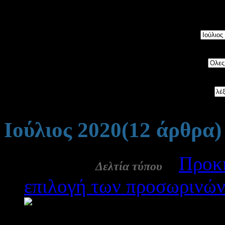
5534
άρθρα, ταξινομημένα 
Μήνας:
Category:
Αναζήτηση:
Ιούλιος 2020
(12 άρθρα)
31 Ιουλ:
-
Προκή
Δελτία τύπου
επιλογή των προσωρινών
2351