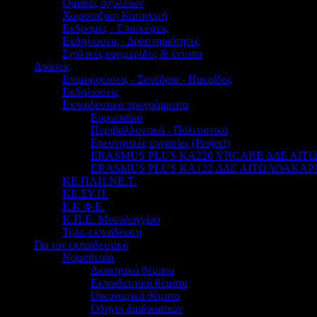
Ομάδες σχολείων
Χωροταξική Κατανομή
Εκδρομές - Επισκέψεις
Εκδηλώσεις - Δραστηριότητες
Σχολικές εφημερίδες & έντυπα
Δράσεις
Επιμορφώσεις - Συνέδρια - Ημερίδες
Εκδηλώσεις
Εκπαιδευτικά προγράμματα
Ευρωπαϊκά
Περιβαλλοντικά - Πολιτιστικά
Ερευνητικές εργασίες (Project)
ERASMUS PLUS KA220 VRCARE ΔΔΕ ΑΙ
ERASMUS PLUS KA122 ΔΔΕ ΑΙΤΩΛΟΑΚΑΡ
ΚΕ.ΠΛΗ.ΝΕ.Τ.
ΚΕ.ΣΥ.Π.
Ε.Κ.Φ.Ε.
Κ.Π.Ε. Μεσολογγίου
Τηλε-εκπαίδευση
Για τον εκπαιδευτικό
Νομοθεσία
Διοικητικά θέματα
Εκπαιδευτικά θέματα
Οικονομικά θέματα
Οδηγοί διαδικασιών