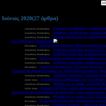
Αναζήτηση:
Ιούνιος 2020
(27 άρθρα)
30 Ιουν:
-
Απόφαση τοποθέτησης εκπαιδευτικο
Αποσπάσεις-Τοποθετήσεις
30 Ιουν:
-
Aπόφαση τοποθέτησης εκπαιδευτικώ
Αποσπάσεις-Τοποθετήσεις
29 Ιουν:
-
Δίνεται ενημέρωση για ανάληψη υ
Αποσπάσεις-Τοποθετήσεις
(ΕΞΑΙΡΕΤΙΚΑ ΕΠΕΙΓΟΝ)
2356
29 Ιουν:
-
Ηλεκτρονική Υποβολή Μηχανογραφικού Δε
Πανελλήνιες
29 Ιουν:
-
Ανάληψη υπηρεσίας μελών Ε.Ε.Π. 
Αποσπάσεις-Τοποθετήσεις
29 Ιουν:
-
Ανάληψη υπηρεσίας εκπαιδευτικώ
Αποσπάσεις-Τοποθετήσεις
26 Ιουν:
-
Ηλεκτρονοκή υποβολή μηχανογραφικού δε
Πανελλήνιες
26 Ιουν:
-
Ανάληψη υπηρεσίας εκπαιδευτικών 
Αποσπάσεις-Τοποθετήσεις
25 Ιουν:
-
Ορισμός Εξεταστικών Κέντρων Μουσικών 
Πανελλήνιες
Τμήματα Μουσικών Σπουδών του Ιονίου Πανεπιστημίου, Μου
25 Ιουν:
-
Ανάρτηση πρότασης οριστικής το
Αποσπάσεις-Τοποθετήσεις
25 Ιουν:
-
Τοποθέτηση Διευθύντριας στην κενωθείσα
Δελτία τύπου
25 Ιουν:
-
Θέματα της με αριθμ. 25/25-06-20
Αποσπάσεις-Τοποθετήσεις
24 Ιουν:
-
Κύρωση τελικού ενιαίου αξιολογικού πίν
Δελτία τύπου
Διεύθυνσης Δευτεροβάθμιας Εκπαίδευσης Αιτωλοακαρνανίας
22 Ιουν:
-
Θέματα της με αριθμ. 24/22-06-20
Αποσπάσεις-Τοποθετήσεις
19 Ιουν:
-
Προκήρυξη εισαγωγής σπουδαστών/ σπουδα
Πανελλήνιες
18 Ιουν:
-
Υποβολή Αίτησης – Δήλωσης τοποθ
Αποσπάσεις-Τοποθετήσεις