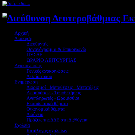
Αρχική
Διοίκηση
Διευθυντής
Οργανόγραμμα & Επικοινωνία
ΠΥΣΔΕ
ΩΡΑΡΙΟ ΛΕΙΤΟΥΡΓΙΑΣ
Ανακοινώσεις
Γενικές ανακοινώσεις
Δελτία τύπου
Ενημέρωση
Διορισμοί - Μεταθέσεις - Μετατάξεις
Αποσπάσεις - Τοποθετήσεις
Αναπληρωτές - Ωρομίσθιοι
Εκπαιδευτικά θέματα
Οικονομικά θέματα
Διαύγεια
Πράξεις της ΔΔΕ στη Δι@ύγεια
Σχολεία
Κατάλογος σχολείων