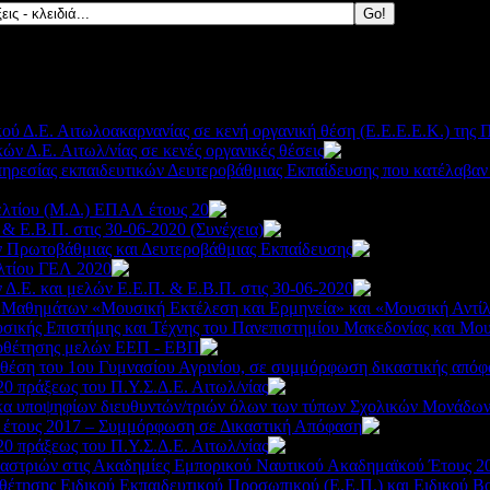
ύ Δ.Ε. Αιτωλοακαρνανίας σε κενή οργανική θέση (Ε.Ε.Ε.Ε.Κ.) της Π
ν Δ.Ε. Αιτωλ/νίας σε κενές οργανικές θέσεις
2740
πηρεσίας εκπαιδευτικών Δευτεροβάθμιας Εκπαίδευσης που κατέλαβαν
λτίου (Μ.Δ.) ΕΠΑΛ έτους 20
1907
& Ε.Β.Π. στις 30-06-2020 (Συνέχεια)
1817
ν Πρωτοβάθμιας και Δευτεροβάθμιας Εκπαίδευσης
2032
λτίου ΓΕΛ 2020
2219
Δ.Ε. και μελών Ε.Ε.Π. & Ε.Β.Π. στις 30-06-2020
1995
Μαθημάτων «Μουσική Εκτέλεση και Ερμηνεία» και «Μουσική Αντίλη
σικής Επιστήμης και Τέχνης του Πανεπιστημίου Μακεδονίας και Μο
ποθέτησης μελών ΕΕΠ - ΕΒΠ
2100
 θέση του 1ου Γυμνασίου Αγρινίου, σε συμμόρφωση δικαστικής από
20 πράξεως του Π.Υ.Σ.Δ.Ε. Αιτωλ/νίας
2003
ακα υποψηφίων διευθυντών/τριών όλων των τύπων Σχολικών Μονάδων
, έτους 2017 – Συμμόρφωση σε Δικαστική Απόφαση
2313
20 πράξεως του Π.Υ.Σ.Δ.Ε. Αιτωλ/νίας
2153
στριών στις Ακαδημίες Εμπορικού Ναυτικού Ακαδημαϊκού Έτους 2
έτησης Ειδικού Εκπαιδευτικού Προσωπικού (Ε.Ε.Π.) και Ειδικού Β