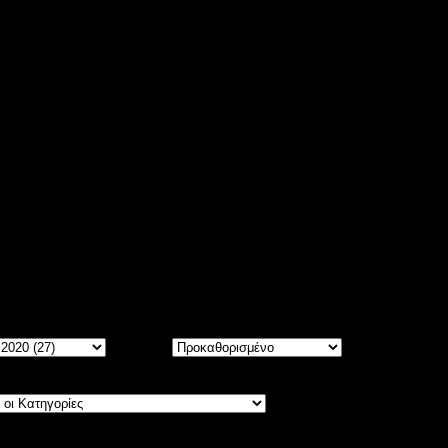
ίτε
5533
άρθρα, ταξινομημένα σε Μήνες και Χρόνια.
Σειρά: