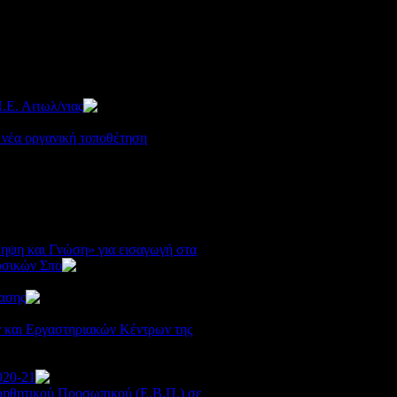
.Ε. Αιτωλ/νιας
2178
 νέα οργανική τοποθέτηση
ψη και Γνώση» για εισαγωγή στα
υσικών Σπο
1836
φασης
2515
 και Εργαστηριακών Κέντρων της
020-21
2121
οηθητικού Προσωπικού (Ε.Β.Π.) σε