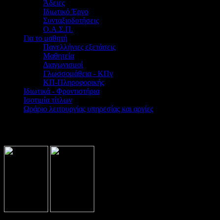
Άδειες
Ιδιωτικό Έργο
Συνταξιοδοτήσεις
Ο.Α.Σ.Π.
Για το μαθητή
Πανελλήνιες εξετάσεις
Μαθητεία
Διαγωνισμοί
Γλωσσομάθεια - ΚΠγ
ΚΠ-Πληροφορικής
Ιδιωτικά - Φροντιστήρια
Ισοτιμία τίτλων
Ωράριο λειτουργίας υπηρεσίας και αργίες
Βρίσκεστε εδώ:
Home