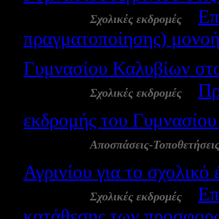
22 Απρ:
-
Επ
Σχολικές εκδρομές
πραγματοποίησης) μονοή
Γυμνασίου Καλυβίων στα
22 Απρ:
-
Πρ
Σχολικές εκδρομές
εκδρομής του Γυμνασίου
17 Απρ:
Αποσπάσεις-Τοποθετήσει
Αγρινίου για το σχολικό
16 Απρ:
-
Επ
Σχολικές εκδρομές
κατάθεσης των προσφορώ