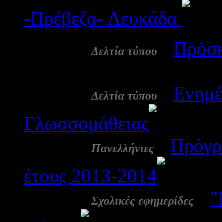
-Πρέβεζα- Λευκάδα
29 Απρ:
-
Πρόσκ
Δελτία τύπου
2753
29 Απρ:
-
Ενημέ
Δελτία τύπου
Γλωσσομάθειας
261
29 Απρ:
-
Πρόγρ
Πανελλήνιες
έτους 2013-2014
29
28 Απρ:
-
"
Σχολικές εφημερίδες