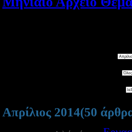
Μηνιαίο Αρχείο Θεμ
Καλώς ήρθατε στο Αρχείο τη
5534
άρθρα, ταξινομημένα 
Μήνας:
Category:
Αναζήτηση:
Απρίλιος 2014
(50 άρθρ
30 Απρ:
-
Εργασ