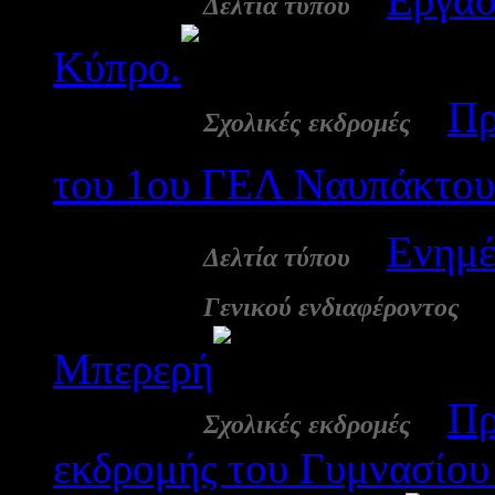
Δελτία τύπου
Κύπρο.
2497
30 Απρ:
-
Πρ
Σχολικές εκδρομές
του 1ου ΓΕΛ Ναυπάκτου 
30 Απρ:
-
Ενημέ
Δελτία τύπου
30 Απρ:
Γενικού ενδιαφέροντος
Μπερερή
2834
29 Απρ:
-
Πρ
Σχολικές εκδρομές
εκδρομής του Γυμνασίου