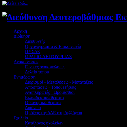
Αρχική
Διοίκηση
Διευθυντής
Οργανόγραμμα & Επικοινωνία
ΠΥΣΔΕ
ΩΡΑΡΙΟ ΛΕΙΤΟΥΡΓΙΑΣ
Ανακοινώσεις
Γενικές ανακοινώσεις
Δελτία τύπου
Ενημέρωση
Διορισμοί - Μεταθέσεις - Μετατάξεις
Αποσπάσεις - Τοποθετήσεις
Αναπληρωτές - Ωρομίσθιοι
Εκπαιδευτικά θέματα
Οικονομικά θέματα
Διαύγεια
Πράξεις της ΔΔΕ στη Δι@ύγεια
Σχολεία
Κατάλογος σχολείων