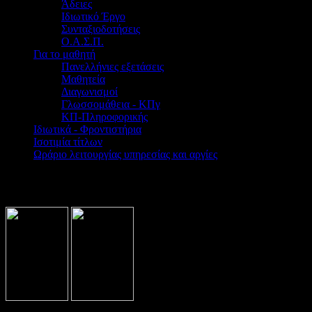
Άδειες
Ιδιωτικό Έργο
Συνταξιοδοτήσεις
Ο.Α.Σ.Π.
Για το μαθητή
Πανελλήνιες εξετάσεις
Μαθητεία
Διαγωνισμοί
Γλωσσομάθεια - ΚΠγ
ΚΠ-Πληροφορικής
Ιδιωτικά - Φροντιστήρια
Ισοτιμία τίτλων
Ωράριο λειτουργίας υπηρεσίας και αργίες
Βρίσκεστε εδώ:
Home