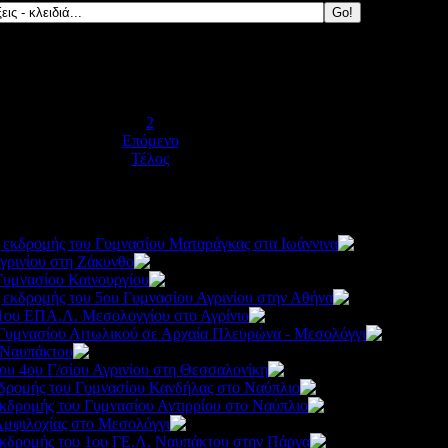
Έναρξη
Προηγούμενο
1
2
Επόμενο
Τέλος
 εκδρομής του Γυμνασίου Ματαράγκας στα Ιωάννινα
248
γρινίου στη Ζάκυνθο
2413
Γυμνασίου Καινουργίου
3175
 εκδρομής του 5ου Γυμνασίου Αγρινίου στην Αθήνα
2565
 1ου ΕΠΑ.Λ. Μεσολογγίου στο Αγρίνιο
2340
 Γυμνασίου Αιτωλικού σε Αρχαία Πλευρώνα - Μεσολόγγι
 Ναυπάκτου
2937
ου 4ου Γ/σίου Αγρινίου στη Θεσσαλονίκη
2518
κδρομής του Γυμνασίου Κανδήλας στο Ναύπλιο
2361
κδρομής του Γυμνασίου Αντιρρίου στο Ναύπλιο
2463
μφιλοχίας στο Μεσολόγγι
2342
εκδρομής του 1ου ΓΕ.Λ. Ναυπάκτου στην Πάργα
2577