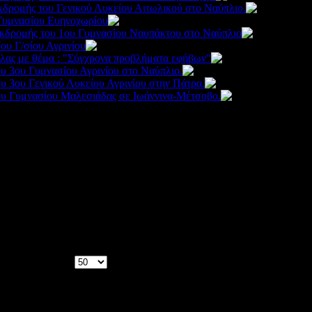
κδρομής του Γενικού Λυκείου Αιτωλικού στο Ναύπλιο.
2
Γυμνασίου Ευηνοχωρίου
3236
εκδρομής του 1ου Γυμνασίου Ναυπάκτου στο Ναύπλιο
22
ου Γ/σίου Αγρινίου
2368
ας με θέμα : "Σύγχρονα προβλήματα εφήβων"
2857
υ 3ου Γυμνασίου Αγρινίου στο Ναύπλιο.
2381
υ 3ου Γενικού Λυκείου Αγρινίου στην Πάτρα.
2307
ου Γυμνασίου Μαλεσιάδας σε Ιωάννινα-Μέτσοβο.
2457
Αποτελέσματα 1 - 50 από 95
Σελίδα 1 από 2