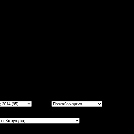
ίτε
5534
άρθρα, ταξινομημένα σε Μήνες και Χρόνια.
Σειρά: