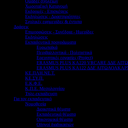
Ομάδες σχολείων
Χωροταξική Κατανομή
Εκδρομές - Επισκέψεις
Εκδηλώσεις - Δραστηριότητες
Σχολικές εφημερίδες & έντυπα
Δράσεις
Επιμορφώσεις - Συνέδρια - Ημερίδες
Εκδηλώσεις
Εκπαιδευτικά προγράμματα
Ευρωπαϊκά
Περιβαλλοντικά - Πολιτιστικά
Ερευνητικές εργασίες (Project)
ERASMUS PLUS KA220 VRCARE ΔΔΕ ΑΙ
ERASMUS PLUS KA122 ΔΔΕ ΑΙΤΩΛΟΑΚΑΡ
ΚΕ.ΠΛΗ.ΝΕ.Τ.
ΚΕ.ΣΥ.Π.
Ε.Κ.Φ.Ε.
Κ.Π.Ε. Μεσολογγίου
Τηλε-εκπαίδευση
Για τον εκπαιδευτικό
Νομοθεσία
Διοικητικά θέματα
Εκπαιδευτικά θέματα
Οικονομικά θέματα
Οδηγοί διαδικασιών