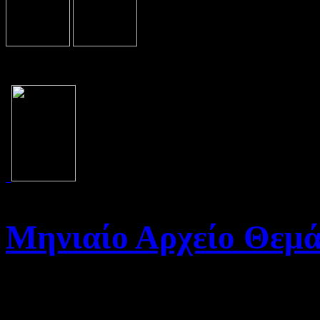
Μηνιαίο Αρχείο Θεμ
Καλώς ήρθατε στο Αρχείο τη