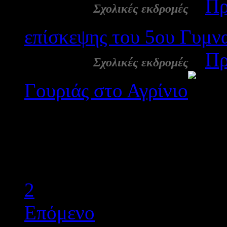
17 Φεβ:
-
Πρ
Σχολικές εκδρομές
επίσκεψης του 5ου Γυμν
17 Φεβ:
-
Πρ
Σχολικές εκδρομές
Γουριάς στο Αγρίνιο
Έναρξη
Προηγούμενο
1
2
Επόμενο