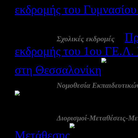
εκδρομής του Γυμνασίου
2545
21 Φεβ:
-
Πρ
Σχολικές εκδρομές
εκδρομής του 1ου ΓΕ.Λ.
στη Θεσσαλονίκη
2
21 Φεβ:
Νομοθεσία Εκπαιδευτικώ
3303
20 Φεβ:
Διορισμοί-Μεταθέσεις-Με
Μετάθεσης
5338