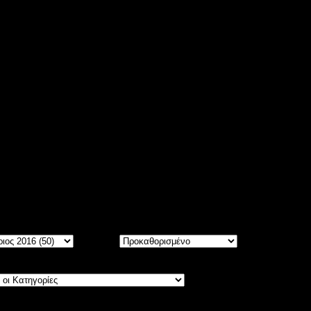
ίτε
5533
άρθρα, ταξινομημένα σε Μήνες και Χρόνια.
Σειρά: