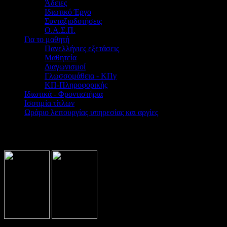
Άδειες
Ιδιωτικό Έργο
Συνταξιοδοτήσεις
Ο.Α.Σ.Π.
Για το μαθητή
Πανελλήνιες εξετάσεις
Μαθητεία
Διαγωνισμοί
Γλωσσομάθεια - ΚΠγ
ΚΠ-Πληροφορικής
Ιδιωτικά - Φροντιστήρια
Ισοτιμία τίτλων
Ωράριο λειτουργίας υπηρεσίας και αργίες
Βρίσκεστε εδώ:
Home