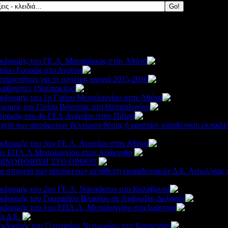
εκδρομής του ΓΕ.Λ. Ματαράγκας στην Αθήνα
2268
σίου Γουριάς στο Αγρίνιο
2300
ριοτήτων για τη σχολική χρονιά 2015-2016
3466
καθηγητές (Nαύπακτος)
3886
κδρομής του 1ο Γ/σίου Μεσολογγίου στην Αθήνα
2347
δρομής του Γ/σίου Βόνιτσας στη Θεσσαλονίκη
2311
δρομής του 4ο ΓΕΛ Αγρινίου στην Πάτρα
2360
χεία των αιτούμενων βελτίωση θέσης ή οριστική τοποθέτηση εκπαιδευ
κδρομής του 3ου ΓΕ.Λ. Αγρινίου στην Αθήνα
2600
 1ου ΕΠΑ.Λ.Μεσολογγίου στον Αράκυνθο
2563
ΑΚΟΙΝΟΠΟΙΗΣΗ ΣΤΟ ΟΡΘΟ!!
3761
 στοιχεία των αιτούμενων μετάθεση εκπαιδευτικών Δ.Ε. Αιτωλ/νίας γ
εκδρομής του 2ου ΓΕ.Λ. Ναυπάκτου στα Καλάβρυτα
2440
εκδρομής του Γυμνασίου Βλασίου σε Αράχωβα- Δελφούς
εκδρομής του 1ου ΕΠΑ.Λ. Μεσολογγίου στα Ιωάννινα
26
ία Δ.Ε.
3699
 εκδρομής του Γυμνασίου Νεοχωρίου στο Καρπενήσι
255