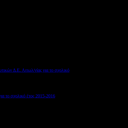
τικών Δ.Ε. Αιτωλ/νίας για το σχολικό
ια το σχολικό έτος 2015-2016
2460
66
4