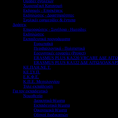
Ομάδες σχολείων
Χωροταξική Κατανομή
Εκδρομές - Επισκέψεις
Εκδηλώσεις - Δραστηριότητες
Σχολικές εφημερίδες & έντυπα
Δράσεις
Επιμορφώσεις - Συνέδρια - Ημερίδες
Εκδηλώσεις
Εκπαιδευτικά προγράμματα
Ευρωπαϊκά
Περιβαλλοντικά - Πολιτιστικά
Ερευνητικές εργασίες (Project)
ERASMUS PLUS KA220 VRCARE ΔΔΕ ΑΙ
ERASMUS PLUS KA122 ΔΔΕ ΑΙΤΩΛΟΑΚΑΡ
ΚΕ.ΠΛΗ.ΝΕ.Τ.
ΚΕ.ΣΥ.Π.
Ε.Κ.Φ.Ε.
Κ.Π.Ε. Μεσολογγίου
Τηλε-εκπαίδευση
Για τον εκπαιδευτικό
Νομοθεσία
Διοικητικά θέματα
Εκπαιδευτικά θέματα
Οικονομικά θέματα
Οδηγοί διαδικασιών