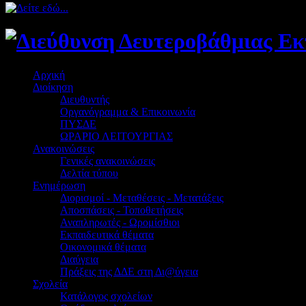
Αρχική
Διοίκηση
Διευθυντής
Οργανόγραμμα & Επικοινωνία
ΠΥΣΔΕ
ΩΡΑΡΙΟ ΛΕΙΤΟΥΡΓΙΑΣ
Ανακοινώσεις
Γενικές ανακοινώσεις
Δελτία τύπου
Ενημέρωση
Διορισμοί - Μεταθέσεις - Μετατάξεις
Αποσπάσεις - Τοποθετήσεις
Αναπληρωτές - Ωρομίσθιοι
Εκπαιδευτικά θέματα
Οικονομικά θέματα
Διαύγεια
Πράξεις της ΔΔΕ στη Δι@ύγεια
Σχολεία
Κατάλογος σχολείων