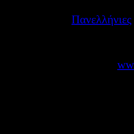
Λεπτομέρειες
Κατηγορία:
Πανελλήνιες
Δημοσιεύτηκε στις Δευτέ
Σας γνωρίζουμε ότι αναρτήθ
Ελληνικής Αστυνομίας:
www
διαγωνισμού για την εισαγ
Αστυφυλάκων με το σύστ
ακαδημαϊκού έτους 2012-2
Σύμφωνα με ενημέρωση του