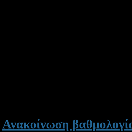
(ΥΠΠτΠ), η εγκύκλιος δεν 
γινόταν τα προηγούμενα χρ
να ενημερωθούν από το διαδ
ημερομηνίες υποβολής τους
Η προθεσμία υποβολής των 
Για
περισσότερες πληροφο
απευθύνονται
πρωτίστως
και
δευτερευόντως στο τη
Ανακοίνωση βαθμολογί