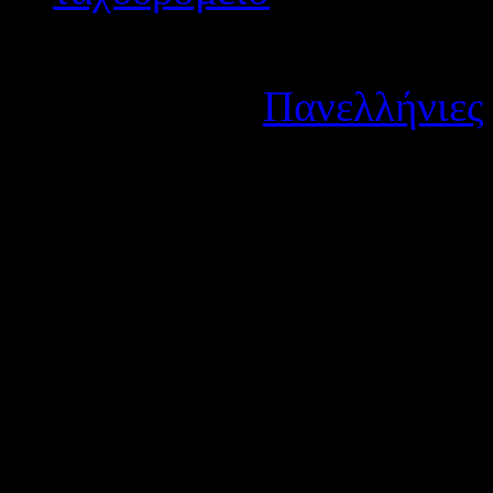
Λεπτομέρειες
Κατηγορία:
Πανελλήνιες
Δημοσιεύτηκε στις Τετά
Μορατόριουμ στις προσλήψε
Μεσοπρόθεσμο Πρόγραμμα 2
Νοεμβρίου στη Βουλή. Προ
έτη 2013 και 2014, άρα
εξα
εξετάσεων τις σχολές ασ
Ελληνικής Αστυνομίας
.