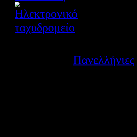
Λεπτομέρειες
Κατηγορία:
Πανελλήνιες
Δημοσιεύτηκε στις Παρα
Σε συνέχεια της με αριθ. 
ΒΕΦΖ9-Δ6Ζ) εγκυκλίου μας
πάσχουν από σοβαρές παθήσ
Τριτοβάθμια Εκπαίδευση σύ