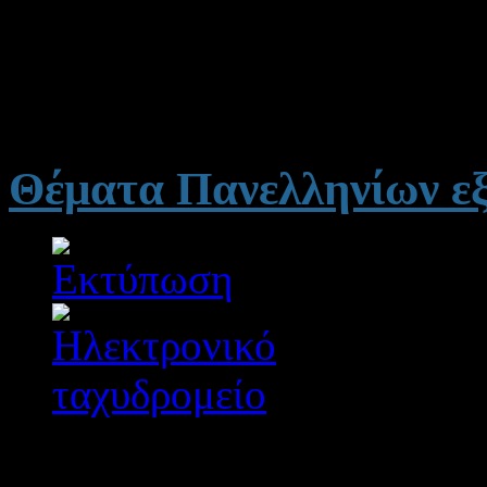
και ΕΠΑΛ (Ομάδα Β') τη
Δ
τα ΕΠΑΛ (Ομάδα Α') και τ
Β'), την
Τετάρτη 27-6-201
Θέματα Πανελληνίων ε
Λεπτομέρειες