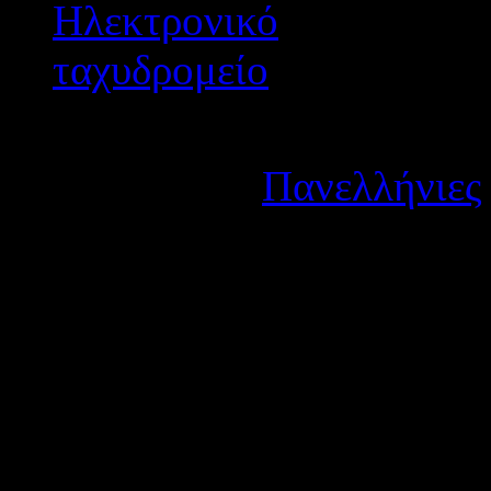
Λεπτομέρειες
Κατηγορία:
Πανελλήνιες
Δημοσιεύτηκε στις Κυρια
Δημοσιεύθηκε το αριθ. πρ
(ΑΔΑ: Β4ΛΜ9-ΕΥΤ) με θ
σπουδαστών/σπουδαστριώ
Ακαδημαικού Έτους 2012