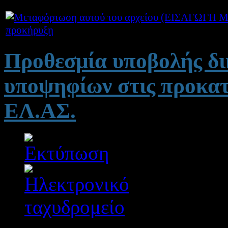
προκήρυξη
Προθεσμία υποβολής δι
υποψηφίων στις προκατ
ΕΛ.ΑΣ.