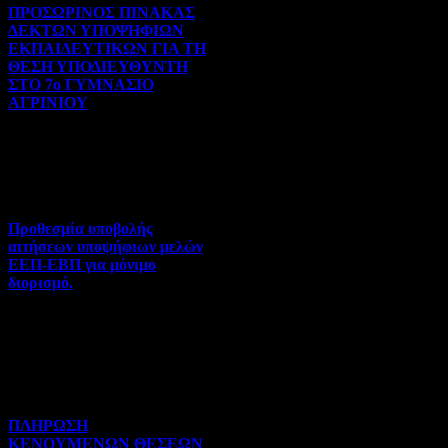
ΠΡΟΣΩΡΙΝΟΣ ΠΙΝΑΚΑΣ
ΔΕΚΤΩΝ ΥΠΟΨΗΦΙΩΝ
ΕΚΠΑΙΔΕΥΤΙΚΩΝ ΓΙΑ ΤΗ
ΘΕΣΗ ΥΠΟΔΙΕΥΘΥΝΤΗ
ΣΤΟ 7ο ΓΥΜΝΑΣΙΟ
ΑΓΡΙΝΙΟΥ
Γενικού ενδιαφέροντος | 07-
08-2026 | Hits:9
Προθεσμία υποβολής
αιτήσεων υποψήφιων μελών
ΕΕΠ-ΕΒΠ για μόνιμο
διορισμό.
Διορισμοί-Μεταθέσεις-
Μετατάξεις | 05-08-2026 |
Hits:40
ΠΛΗΡΩΣΗ
ΚΕΝΟΥΜΕΝΩΝ ΘΕΣΕΩΝ