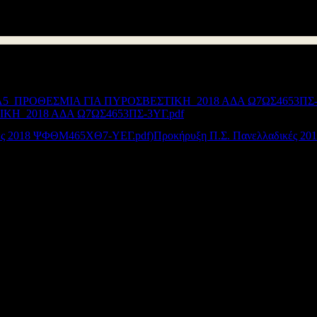
αδικών στις Σχολές του Πυροσβεστικού Σώματος
Συνημμένα:
ΚΗ_2018 ΑΔΑ Ω7ΩΣ4653ΠΣ-3ΥΓ.pdf
Προκήρυξη Π.Σ. Πανελλαδικές 
Διεύθυνση Δ/θμιας Εκπ/σης Αιτωλοακαρνανίας
© 2012
Σχεδιασμός - Ανάπτυξη: Μανώλης Γαρεφαλάκης - Γιάννης Χατζής