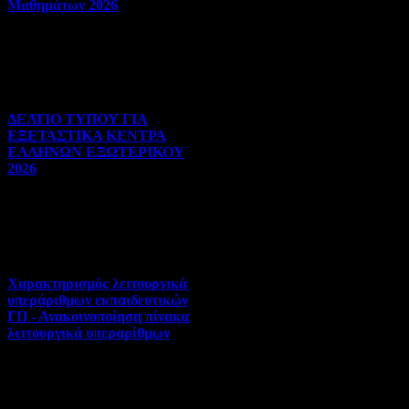
Μαθημάτων 2026
Πανελλήνιες | 03-08-2026 |
Hits:22
ΔΕΛΤΙΟ ΤΥΠΟΥ ΓΙΑ
ΕΞΕΤΑΣΤΙΚΑ ΚΕΝΤΡΑ
ΕΛΛΗΝΩΝ ΕΞΩΤΕΡΙΚΟΥ
2026
Πανελλήνιες | 31-07-2026 |
Hits:27
Χαρακτηρισμός λειτουργικά
υπεράριθμων εκπαιδευτικών
ΓΠ - Ανακοινοποίηση πίνακα
λειτουργικά υπεραρίθμων
Αποσπάσεις-Τοποθετήσεις |
30-07-2026 | Hits:306