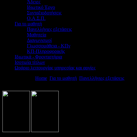
Άδειες
Ιδιωτικό Έργο
Συνταξιοδοτήσεις
Ο.Α.Σ.Π.
Για το μαθητή
Πανελλήνιες εξετάσεις
Μαθητεία
Διαγωνισμοί
Γλωσσομάθεια - ΚΠγ
ΚΠ-Πληροφορικής
Ιδιωτικά - Φροντιστήρια
Ισοτιμία τίτλων
Ωράριο λειτουργίας υπηρεσίας και αργίες
Βρίσκεστε εδώ:
Home
Για το μαθητή
Πανελλήνιες εξετάσεις
Εγκύ