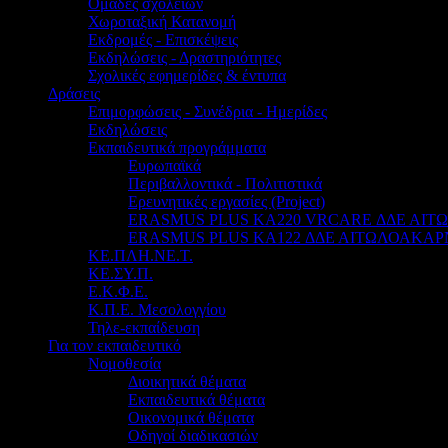
Ομάδες σχολείων
Χωροταξική Κατανομή
Εκδρομές - Επισκέψεις
Εκδηλώσεις - Δραστηριότητες
Σχολικές εφημερίδες & έντυπα
Δράσεις
Επιμορφώσεις - Συνέδρια - Ημερίδες
Εκδηλώσεις
Εκπαιδευτικά προγράμματα
Ευρωπαϊκά
Περιβαλλοντικά - Πολιτιστικά
Ερευνητικές εργασίες (Project)
ERASMUS PLUS KA220 VRCARE ΔΔΕ ΑΙ
ERASMUS PLUS KA122 ΔΔΕ ΑΙΤΩΛΟΑΚΑΡ
ΚΕ.ΠΛΗ.ΝΕ.Τ.
ΚΕ.ΣΥ.Π.
Ε.Κ.Φ.Ε.
Κ.Π.Ε. Μεσολογγίου
Τηλε-εκπαίδευση
Για τον εκπαιδευτικό
Νομοθεσία
Διοικητικά θέματα
Εκπαιδευτικά θέματα
Οικονομικά θέματα
Οδηγοί διαδικασιών