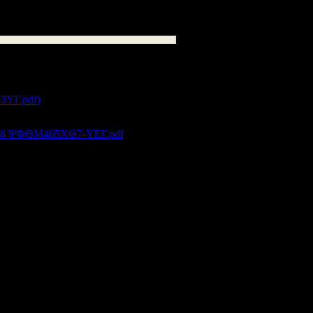
259
kB
1583
2018 ΨΦΘΜ465ΧΘ7-ΥΕΓ.pdf
kB