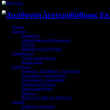
Αρχική
Διοίκηση
Διευθυντής
Οργανόγραμμα & Επικοινωνία
ΠΥΣΔΕ
ΩΡΑΡΙΟ ΛΕΙΤΟΥΡΓΙΑΣ
Ανακοινώσεις
Γενικές ανακοινώσεις
Δελτία τύπου
Ενημέρωση
Διορισμοί - Μεταθέσεις - Μετατάξεις
Αποσπάσεις - Τοποθετήσεις
Αναπληρωτές - Ωρομίσθιοι
Εκπαιδευτικά θέματα
Οικονομικά θέματα
Διαύγεια
Πράξεις της ΔΔΕ στη Δι@ύγεια
Σχολεία
Κατάλογος σχολείων