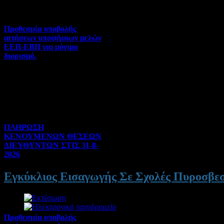
Προθεσμία υποβολής
αιτήσεων υποψήφιων μελών
ΕΕΠ-ΕΒΠ για μόνιμο
διορισμό.
Διορισμοί-Μεταθέσεις-
Μετατάξεις | 05-08-2026 |
Hits:37
ΠΛΗΡΩΣΗ
ΚΕΝΟΥΜΕΝΩΝ ΘΕΣΕΩΝ
ΔΙΕΥΘΥΝΤΩΝ ΣΤΙΣ 31-8-
2026
Γενικού ενδιαφέροντος | 04-
Εγκύκλιος Εισαγωγής Σε Σχολές Πυροσβε
08-2026 | Hits:138
Προθεσμία υποβολής
Λεπτομέρειες